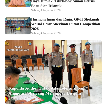
Daya Ditolak, Titirlolobi: Simon Petrus
Baru Siap Dilantik
Selasa, 4 Agustus 2026
Harmoni Iman dan Raga: GPdI Shekinah
Waisai Gelar Shekinah Futsal Competition
2026
Selasa, 4 Agustus 2026
Kapolda Audie: Tidak Ada Toleransi bagi
Anggota Polri yang Melanggar Disiplin
5 hari lalu