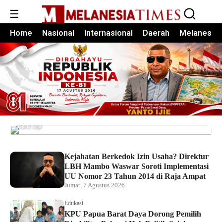
☰
Home
Nasional
Internasional
Daerah
Melanesia
Pemkot Sorong Salurkan Alsintan kepada
Kelompok Tani, Dorong Produktivitas dan
Ketahanan Pangan
Baru saja
Kejahatan Berkedok Izin Usaha? Direktur
LBH Mambo Waswar Soroti Implementasi
UU Nomor 23 Tahun 2014 di Raja Ampat
Jumat, 7 Agustus 2026
Edukasi
KPU Papua Barat Daya Dorong Pemilih