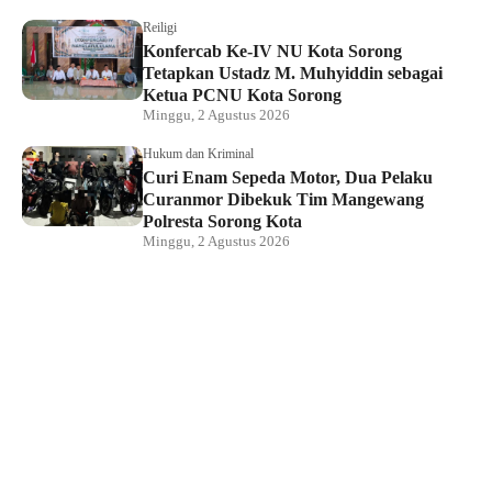
Reiligi
Konfercab Ke-IV NU Kota Sorong
Tetapkan Ustadz M. Muhyiddin sebagai
Ketua PCNU Kota Sorong
Minggu, 2 Agustus 2026
Hukum dan Kriminal
Curi Enam Sepeda Motor, Dua Pelaku
Curanmor Dibekuk Tim Mangewang
Polresta Sorong Kota
Minggu, 2 Agustus 2026
Hukum dan Kriminal
Kapolda Papua Barat Daya Hadiri
Pelantikan Pengurus PSMTI, Perkuat
Sinergi dan Toleransi
Sabtu, 1 Agustus 2026
Direktur LBH Mambo Waswar Minta BPH
Migas Evaluasi Kebijakan Penyaluran
BBM di Raja Ampat
Sabtu, 1 Agustus 2026