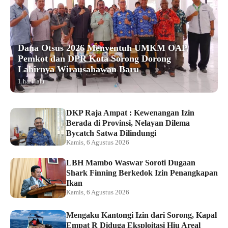
Dana Otsus 2026 Menyentuh UMKM OAP,
Pemkot dan DPR Kota Sorong Dorong
Lahirnya Wirausahawan Baru
1 hari lalu
DKP Raja Ampat : Kewenangan Izin
Berada di Provinsi, Nelayan Dilema
Bycatch Satwa Dilindungi
Kamis, 6 Agustus 2026
LBH Mambo Waswar Soroti Dugaan
Shark Finning Berkedok Izin Penangkapan
Ikan
Kamis, 6 Agustus 2026
Mengaku Kantongi Izin dari Sorong, Kapal
Empat R Diduga Eksploitasi Hiu Areal