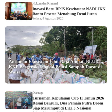
Hukum dan Kriminal
Inovasi Baru BPJS Kesehatan: NADI JKN
Bantu Peserta Menabung Demi Iuran
Selasa, 4 Agustus 2026
Ancaman Ekosistem Laut Raja Ampat, BLUD
KKP Bergerak Tangkal Polusi Sampah Darat di
Waisai
2 hari lalu
Olahraga
Turnamen Kepulauan Cup II Tahun 2026
Resmi Bergulir, Dua Pemain Putra Doom
Siap Merumput di Liga 3 Nasional