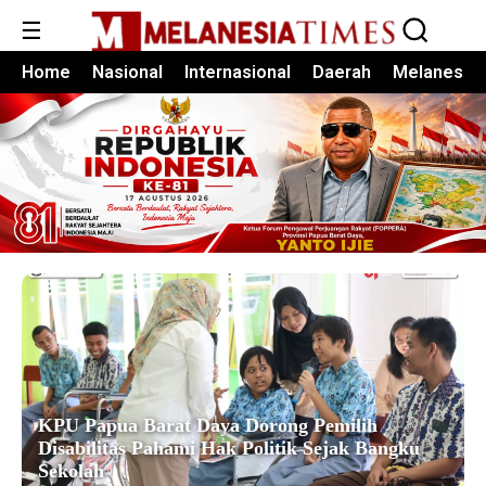
☰
Home
Nasional
Internasional
Daerah
Melanesia
KPU Papua Barat Daya Dorong Pemilih
Disabilitas Pahami Hak Politik Sejak Bangku
Sekolah