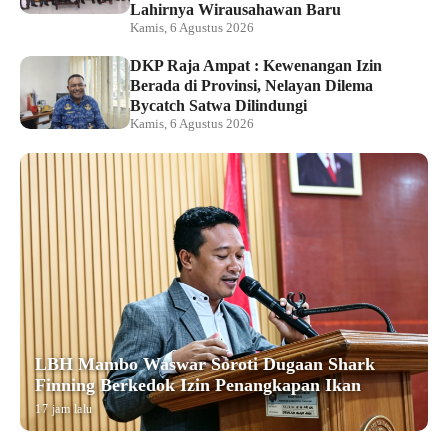
Lahirnya Wirausahawan Baru
Kamis, 6 Agustus 2026
DKP Raja Ampat : Kewenangan Izin
Berada di Provinsi, Nelayan Dilema
Bycatch Satwa Dilindungi
Kamis, 6 Agustus 2026
LBH Mambo Waswar Soroti Dugaan Shark
Finning Berkedok Izin Penangkapan Ikan
17 jam lalu