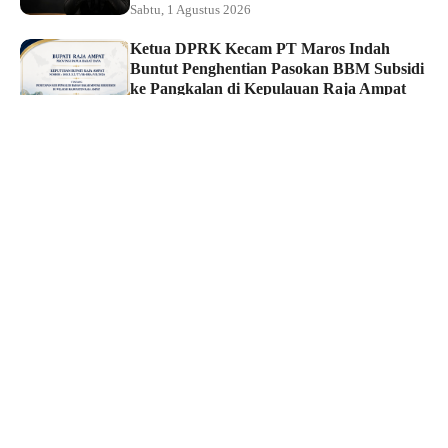
Sabtu, 1 Agustus 2026
Ketua DPRK Kecam PT Maros Indah
Buntut Penghentian Pasokan BBM Subsidi
ke Pangkalan di Kepulauan Raja Ampat
Sabtu, 1 Agustus 2026
Hukum dan Kriminal
Tim Macan Polsek Sorong Kota Ringkus
Pelaku Curat, Barang Hasil Curian
Berhasil Diamankan
Jumat, 31 Juli 2026
Reiligi
Masjid Jadi Motor Ekonomi Umat, Bupati
Maluku Tengah Resmikan Program Jum’at
Berkah Samudera UMKM
Jumat, 31 Juli 2026