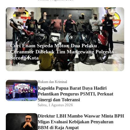
Curi Enam Sepeda Motor, Dua Pelaku
Curanmor Dibekuk Tim Mangewang Polresta
Sorong Kota
4 hari lalu
Hukum dan Kriminal
Kapolda Papua Barat Daya Hadiri
Pelantikan Pengurus PSMTI, Perkuat
Sinergi dan Toleransi
Sabtu, 1 Agustus 2026
Direktur LBH Mambo Waswar Minta BPH
Migas Evaluasi Kebijakan Penyaluran
BBM di Raja Ampat