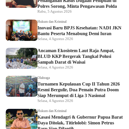
Penanganan Kasus Dugaan Penipuan di
Polres Sorong, Minta Pengawasan Polda
Rabu, 5 Agustus 2026
Hukum dan Kriminal
Inovasi Baru BPJS Kesehatan: NADI JKN
Bantu Peserta Menabung Demi Iuran
Selasa, 4 Agustus 2026
Ancaman Ekosistem Laut Raja Ampat,
BLUD KKP Bergerak Tangkal Polusi
Sampah Darat di Waisai
Selasa, 4 Agustus 2026
Olahraga
Turnamen Kepulauan Cup II Tahun 2026
Resmi Bergulir, Dua Pemain Putra Doom
Siap Merumput di Liga 3 Nasional
Selasa, 4 Agustus 2026
Hukum dan Kriminal
Kasasi Mendagri & Gubernur Papua Barat
Daya Ditolak, Titirlolobi: Simon Petrus
Baru Siap Dilantik