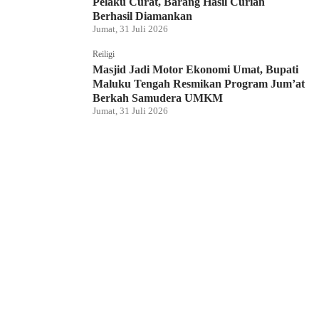
Pelaku Curat, Barang Hasil Curian
Berhasil Diamankan
Jumat, 31 Juli 2026
Reiligi
Masjid Jadi Motor Ekonomi Umat, Bupati
Maluku Tengah Resmikan Program Jum’at
Berkah Samudera UMKM
Jumat, 31 Juli 2026
Hukum dan Kriminal
Rumah Bendahara Sekretariat DPRP PBD
Digeledah, Penyidik Amankan Satu Berkas
Dugaan Korupsi
Jumat, 31 Juli 2026
KPU Raja Ampat Gelar Pendidikan
Pemilih di Saporkren, Dorong Kualitas
Demokrasi Lokal
Jumat, 31 Juli 2026
Hukum dan Kriminal
Polda Papua Barat Daya Geledah Kantor
DPRP Termasuk Ruangan Sekwan dan