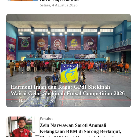
Selasa, 4 Agustus 2026
Harmoni Iman dan Raga: GPdI Shekinah
Waisai Gelar Shekinah Futsal Competition 2026
2 hari lalu
Peristiwa
Zein Narwawan Soroti Anomali
Kelangkaan BBM di Sorong Berlanjut,