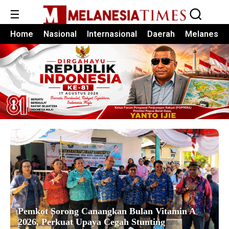
☰
Home
Nasional
Internasional
Daerah
Melanesia
Pemkot Sorong Canangkan Bulan Vitamin A
2026, Perkuat Upaya Cegah Stunting