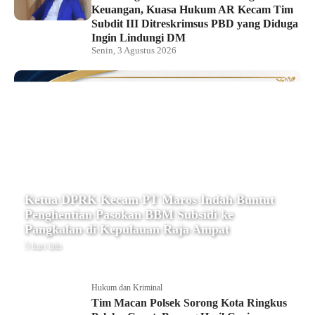
Keuangan, Kuasa Hukum AR Kecam Tim
Subdit III Ditreskrimsus PBD yang Diduga
Ingin Lindungi DM
Senin, 3 Agustus 2026
Ketua DPRK Kecam PT Maros Indah Buntut
Penghentian Pasokan BBM Subsidi ke
Pangkalan di Kepulauan Raja Ampat
5 hari lalu
Hukum dan Kriminal
Tim Macan Polsek Sorong Kota Ringkus