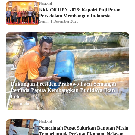
Nasional
Kick Off HPN 2026: Kapolri Puji Peran
Pers dalam Membangun Indonesia
Senin, 1 Desember 2025
Dukungan Presiden Prabowo Pacu Semangat
Pemuda Papua Kembangkan Budidaya Ikan
Lele
8 bulan lalu
Nasional
Pemerintah Pusat Salurkan Bantuan Mesin
Tempel untuk Perkuat Ekonomi Nelayan