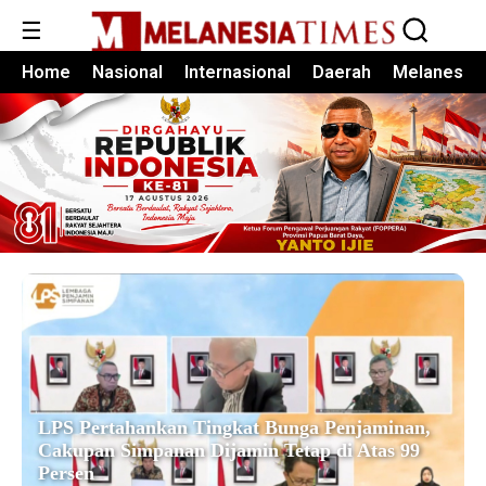
☰
Home
Nasional
Internasional
Daerah
Melanesia
LPS Pertahankan Tingkat Bunga Penjaminan,
Cakupan Simpanan Dijamin Tetap di Atas 99
Persen