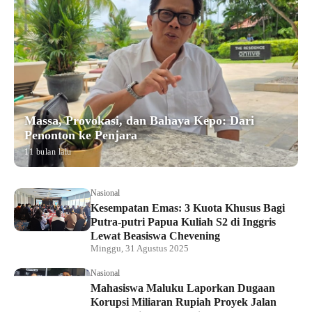
Massa, Provokasi, dan Bahaya Kepo: Dari
Penonton ke Penjara
11 bulan lalu
Nasional
Kesempatan Emas: 3 Kuota Khusus Bagi
Putra-putri Papua Kuliah S2 di Inggris
Lewat Beasiswa Chevening
Minggu, 31 Agustus 2025
Nasional
Mahasiswa Maluku Laporkan Dugaan
Korupsi Miliaran Rupiah Proyek Jalan