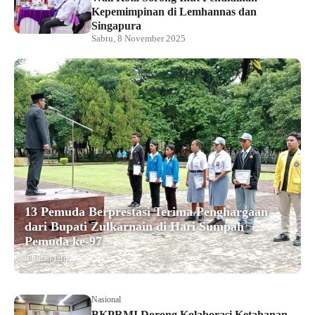
Kepemimpinan di Lemhannas dan
Singapura
Sabtu, 8 November 2025
13 Pemuda Berprestasi Terima Penghargaan
dari Bupati Zulkarnain di Hari Sumpah
Pemuda ke-97
9 bulan lalu
Nasional
BKPRMI Dorong Kolaborasi Ketahanan