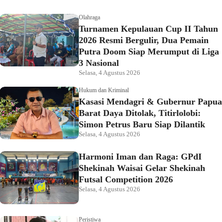
Olahraga
Turnamen Kepulauan Cup II Tahun
2026 Resmi Bergulir, Dua Pemain
Putra Doom Siap Merumput di Liga
3 Nasional
Selasa, 4 Agustus 2026
Hukum dan Kriminal
Kasasi Mendagri & Gubernur Papua
Barat Daya Ditolak, Titirlolobi:
Simon Petrus Baru Siap Dilantik
Selasa, 4 Agustus 2026
Harmoni Iman dan Raga: GPdI
Shekinah Waisai Gelar Shekinah
Futsal Competition 2026
Selasa, 4 Agustus 2026
Peristiwa