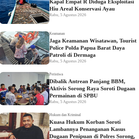
Kapal Empat R Diduga Eksploitasi
Hiu Areal Konservasi Ayau
Rabu, 5 Agustus 2026
Keamanan
Jaga Keamanan Wisatawan, Tourist
Police Polda Papua Barat Daya
Patroli di Dermaga
Rabu, 5 Agustus 2026
Peristiwa
Dibalik Antrean Panjang BBM,
Aktivis Sorong Raya Soroti Dugaan
Permainan di SPBU
Rabu, 5 Agustus 2026
Hukum dan Kriminal
Kuasa Hukum Korban Soroti
Lambannya Penanganan Kasus
Dugaan Penipuan di Polres Sorong,