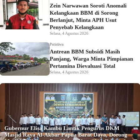
Zein Narwawan Soroti Anomali
Kelangkaan BBM di Sorong
Berlanjut, Minta APH Usut
Penyebab Kelangkaan
Selasa, 4 Agustus 2026
Peristiwa
Antrean BBM Subsidi Masih
Panjang, Warga Minta Pimpianan
Pertamina Dievaluasi Total
Selasa, 4 Agustus 2026
Gubernur Elisa Kambu Lantik Pengurus DKM
Masjid Raya Al-Akbar Papua Barat Daya, Dorong