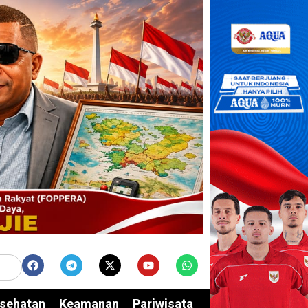
sehatan
Keamanan
Pariwisata
Edukasi
Opini