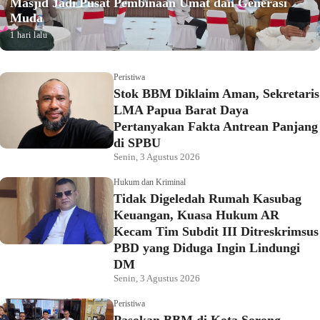
Masjid Jadi Pusat Pembinaan Umat dan Generasi
Muda
1 hari lalu
Peristiwa
Stok BBM Diklaim Aman, Sekretaris
LMA Papua Barat Daya
Pertanyakan Fakta Antrean Panjang
di SPBU
Senin, 3 Agustus 2026
Hukum dan Kriminal
Tidak Digeledah Rumah Kasubag
Keuangan, Kuasa Hukum AR
Kecam Tim Subdit III Ditreskrimsus
PBD yang Diduga Ingin Lindungi
DM
Senin, 3 Agustus 2026
Peristiwa