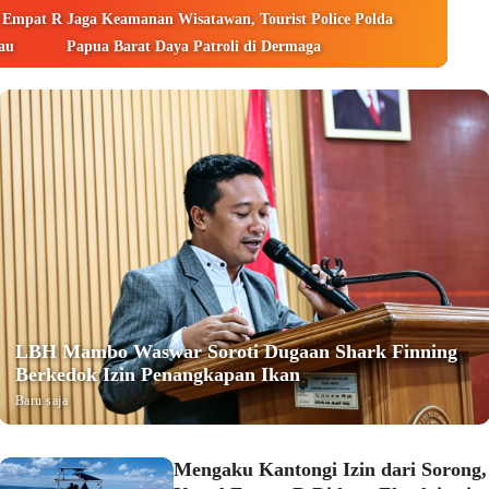
l Empat R
Jaga Keamanan Wisatawan, Tourist Police Polda
yau
Papua Barat Daya Patroli di Dermaga
LBH Mambo Waswar Soroti Dugaan Shark Finning
Berkedok Izin Penangkapan Ikan
Baru saja
Mengaku Kantongi Izin dari Sorong,