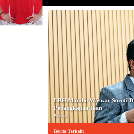
LBH Mambo Waswar Soroti Dug
Penangkapan Ikan
Baru saja
Berita Terkait: