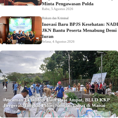
Minta Pengawasan Polda
Rabu, 5 Agustus 2026
Hukum dan Kriminal
Inovasi Baru BPJS Kesehatan: NAD
JKN Bantu Peserta Menabung Demi
Iuran
Selasa, 4 Agustus 2026
Ancaman Ekosistem Laut Raja Ampat, BLUD KKP
Bergerak Tangkal Polusi Sampah Darat di Waisai
1 hari lalu