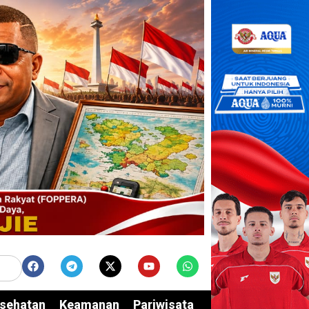
sehatan
Keamanan
Pariwisata
Edukasi
Opini