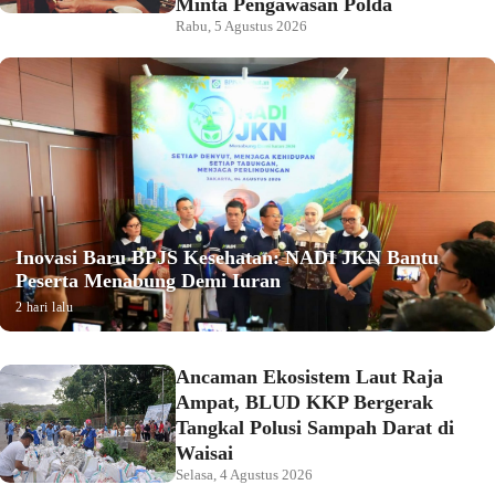
Minta Pengawasan Polda
Rabu, 5 Agustus 2026
Inovasi Baru BPJS Kesehatan: NADI JKN Bantu
Peserta Menabung Demi Iuran
2 hari lalu
Ancaman Ekosistem Laut Raja
Ampat, BLUD KKP Bergerak
Tangkal Polusi Sampah Darat di
Waisai
Selasa, 4 Agustus 2026