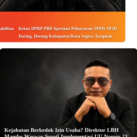
bilitas
Ketua DPRP PBD Apresiasi Peluncuran SPPD-SP2D
Daring, Dorong Kabupaten/Kota Segera Terapkan
Kejahatan Berkedok Izin Usaha? Direktur LBH
Mambo Waswar Soroti Implementasi UU Nomor 23