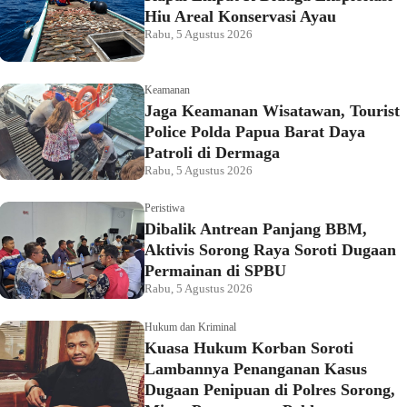
Hiu Areal Konservasi Ayau
Rabu, 5 Agustus 2026
Keamanan
Jaga Keamanan Wisatawan, Tourist
Police Polda Papua Barat Daya
Patroli di Dermaga
Rabu, 5 Agustus 2026
Peristiwa
Dibalik Antrean Panjang BBM,
Aktivis Sorong Raya Soroti Dugaan
Permainan di SPBU
Rabu, 5 Agustus 2026
Hukum dan Kriminal
Kuasa Hukum Korban Soroti
Lambannya Penanganan Kasus
Dugaan Penipuan di Polres Sorong,