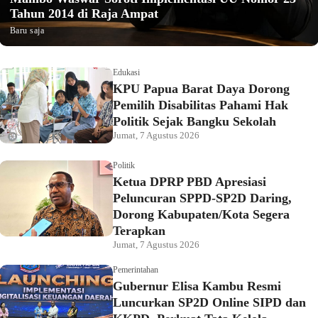
Tahun 2014 di Raja Ampat
Baru saja
Edukasi
KPU Papua Barat Daya Dorong
Pemilih Disabilitas Pahami Hak
Politik Sejak Bangku Sekolah
Jumat, 7 Agustus 2026
Politik
Ketua DPRP PBD Apresiasi
Peluncuran SPPD-SP2D Daring,
Dorong Kabupaten/Kota Segera
Terapkan
Jumat, 7 Agustus 2026
Pemerintahan
Gubernur Elisa Kambu Resmi
Luncurkan SP2D Online SIPD dan