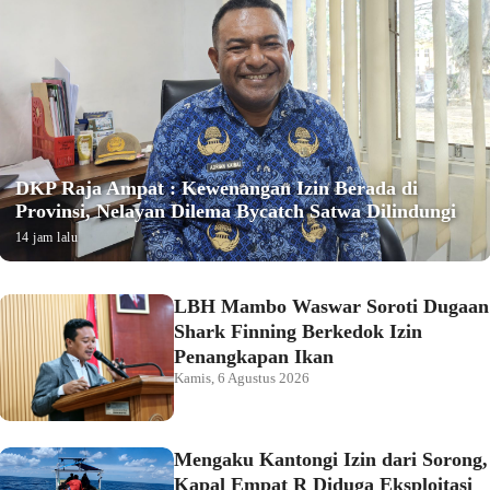
DKP Raja Ampat : Kewenangan Izin Berada di
Provinsi, Nelayan Dilema Bycatch Satwa Dilindungi
14 jam lalu
LBH Mambo Waswar Soroti Dugaan
Shark Finning Berkedok Izin
Penangkapan Ikan
Kamis, 6 Agustus 2026
Mengaku Kantongi Izin dari Sorong,
Kapal Empat R Diduga Eksploitasi