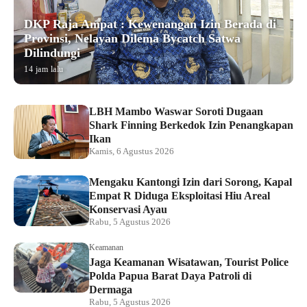
DKP Raja Ampat : Kewenangan Izin Berada di
Provinsi, Nelayan Dilema Bycatch Satwa
Dilindungi
14 jam lalu
LBH Mambo Waswar Soroti Dugaan
Shark Finning Berkedok Izin Penangkapan
Ikan
Kamis, 6 Agustus 2026
Mengaku Kantongi Izin dari Sorong, Kapal
Empat R Diduga Eksploitasi Hiu Areal
Konservasi Ayau
Rabu, 5 Agustus 2026
Keamanan
Jaga Keamanan Wisatawan, Tourist Police
Polda Papua Barat Daya Patroli di
Dermaga
Rabu, 5 Agustus 2026