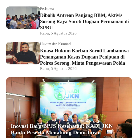
Peristiwa
Dibalik Antrean Panjang BBM, Aktivis
Sorong Raya Soroti Dugaan Permainan di
SPBU
Rabu, 5 Agustus 2026
Hukum dan Kriminal
Kuasa Hukum Korban Soroti Lambannya
Penanganan Kasus Dugaan Penipuan di
Polres Sorong, Minta Pengawasan Polda
Rabu, 5 Agustus 2026
Inovasi Baru BPJS Kesehatan: NADI JKN
Bantu Peserta Menabung Demi Iuran