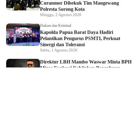
Curanmor Dibekuk Tim Mangewang
Polresta Sorong Kota
Minggu, 2 Agustus 2026
Hukum dan Kriminal
Kapolda Papua Barat Daya Hadiri
Pelantikan Pengurus PSMTI, Perkuat
Sinergi dan Toleransi
Sabtu, 1 Agustus 2026
Direktur LBH Mambo Waswar Minta BPH
Migas Evaluasi Kebijakan Penyaluran
BBM di Raja Ampat
Sabtu, 1 Agustus 2026
Ketua DPRK Kecam PT Maros Indah
Buntut Penghentian Pasokan BBM Subsidi
ke Pangkalan di Kepulauan Raja Ampat
Sabtu, 1 Agustus 2026
Hukum dan Kriminal
Tim Macan Polsek Sorong Kota Ringkus
Pelaku Curat, Barang Hasil Curian