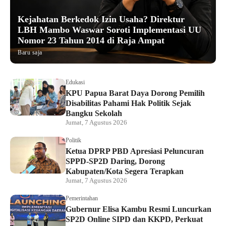
Kejahatan Berkedok Izin Usaha? Direktur
LBH Mambo Waswar Soroti Implementasi UU
Nomor 23 Tahun 2014 di Raja Ampat
Baru saja
Edukasi
KPU Papua Barat Daya Dorong Pemilih
Disabilitas Pahami Hak Politik Sejak
Bangku Sekolah
Jumat, 7 Agustus 2026
Politik
Ketua DPRP PBD Apresiasi Peluncuran
SPPD-SP2D Daring, Dorong
Kabupaten/Kota Segera Terapkan
Jumat, 7 Agustus 2026
Pemerintahan
Gubernur Elisa Kambu Resmi Luncurkan
SP2D Online SIPD dan KKPD, Perkuat