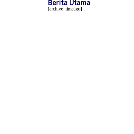
Berita Utama
[archive_timeago]