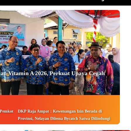
an Vitamin A 2026, Perkuat Upaya Cegah
 Pemkot
DKP Raja Ampat : Kewenangan Izin Berada di
Provinsi, Nelayan Dilema Bycatch Satwa Dilindungi