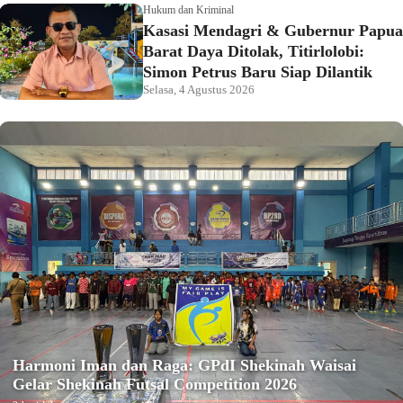
Hukum dan Kriminal
Kasasi Mendagri & Gubernur Papua
Barat Daya Ditolak, Titirlolobi:
Simon Petrus Baru Siap Dilantik
Selasa, 4 Agustus 2026
Harmoni Iman dan Raga: GPdI Shekinah Waisai
Gelar Shekinah Futsal Competition 2026