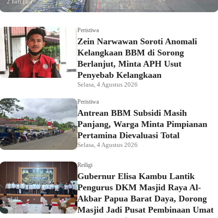
2 hari lalu
Peristiwa
Zein Narwawan Soroti Anomali
Kelangkaan BBM di Sorong
Berlanjut, Minta APH Usut
Penyebab Kelangkaan
Selasa, 4 Agustus 2026
Peristiwa
Antrean BBM Subsidi Masih
Panjang, Warga Minta Pimpianan
Pertamina Dievaluasi Total
Selasa, 4 Agustus 2026
Reiligi
Gubernur Elisa Kambu Lantik
Pengurus DKM Masjid Raya Al-
Akbar Papua Barat Daya, Dorong
Masjid Jadi Pusat Pembinaan Umat