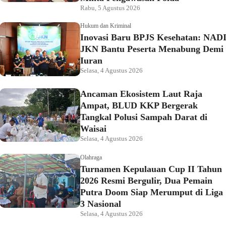
Rabu, 5 Agustus 2026
Hukum dan Kriminal
Inovasi Baru BPJS Kesehatan: NAD
JKN Bantu Peserta Menabung Demi
Iuran
Selasa, 4 Agustus 2026
Ancaman Ekosistem Laut Raja
Ampat, BLUD KKP Bergerak
Tangkal Polusi Sampah Darat di
Waisai
Selasa, 4 Agustus 2026
Olahraga
Turnamen Kepulauan Cup II Tahun
2026 Resmi Bergulir, Dua Pemain
Putra Doom Siap Merumput di Liga
3 Nasional
Selasa, 4 Agustus 2026