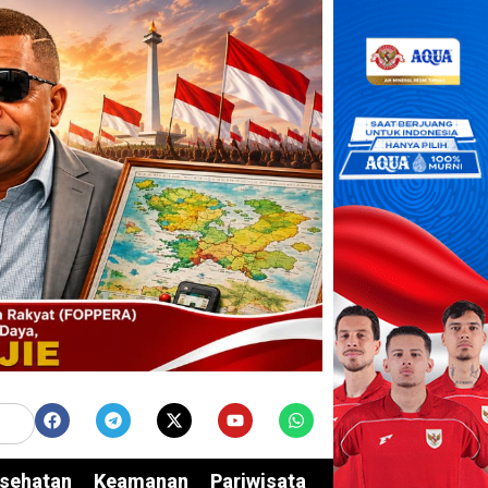
sehatan
Keamanan
Pariwisata
Edukasi
Opini