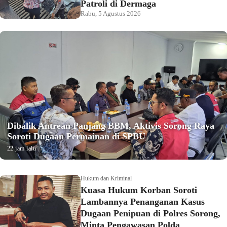
Patroli di Dermaga
Rabu, 5 Agustus 2026
Dibalik Antrean Panjang BBM, Aktivis Sorong Raya
Soroti Dugaan Permainan di SPBU
22 jam lalu
Hukum dan Kriminal
Kuasa Hukum Korban Soroti
Lambannya Penanganan Kasus
Dugaan Penipuan di Polres Sorong,
Minta Pengawasan Polda