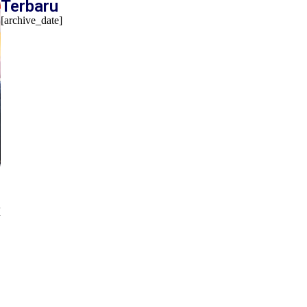
Terbaru
[archive_date]
M