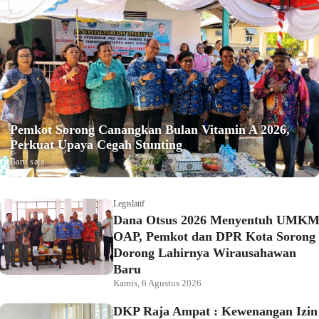
Pemkot Sorong Canangkan Bulan Vitamin A 2026,
Perkuat Upaya Cegah Stunting
Baru saja
Legislatif
Dana Otsus 2026 Menyentuh UMK
OAP, Pemkot dan DPR Kota Sorong
Dorong Lahirnya Wirausahawan
Baru
Kamis, 6 Agustus 2026
DKP Raja Ampat : Kewenangan Izin