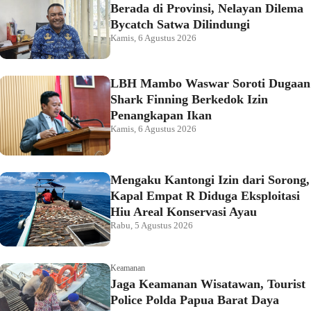
Berada di Provinsi, Nelayan Dilema
Bycatch Satwa Dilindungi
Kamis, 6 Agustus 2026
LBH Mambo Waswar Soroti Dugaan
Shark Finning Berkedok Izin
Penangkapan Ikan
Kamis, 6 Agustus 2026
Mengaku Kantongi Izin dari Sorong,
Kapal Empat R Diduga Eksploitasi
Hiu Areal Konservasi Ayau
Rabu, 5 Agustus 2026
Keamanan
Jaga Keamanan Wisatawan, Tourist
Police Polda Papua Barat Daya