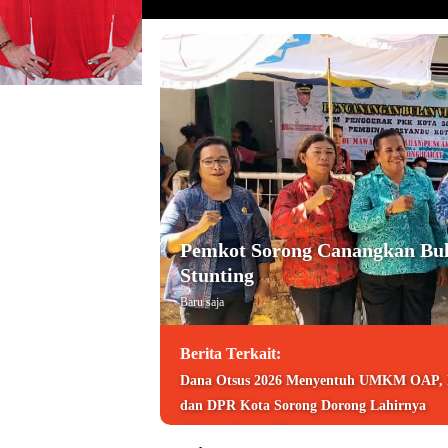
Pemkot Sorong Canangkan Bul
Stunting
Baru saja
Berita Terkait:
Dana Otsus 2026 Menyentuh UMKM OAP,
dan DPR Kota Sorong Dorong Lahirnya
Wirausahawan Baru