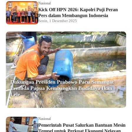
Nasional
Kick Off HPN 2026: Kapolri Puji Peran
Pers dalam Membangun Indonesia
Senin, 1 Desember 2025
Dukungan Presiden Prabowo Pacu Semangat
Pemuda Papua Kembangkan Budidaya Ikan
Lele
8 bulan lalu
Nasional
Pemerintah Pusat Salurkan Bantuan Mesin
Tempel untuk Perkuat Ekonomi Nelayan