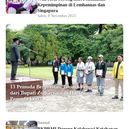
Kepemimpinan di Lemhannas dan
Singapura
Sabtu, 8 November 2025
13 Pemuda Berprestasi Terima Penghargaan
dari Bupati Zulkarnain di Hari Sumpah
Pemuda ke-97
9 bulan lalu
Nasional
BKPRMI Dorong Kolaborasi Ketahanan