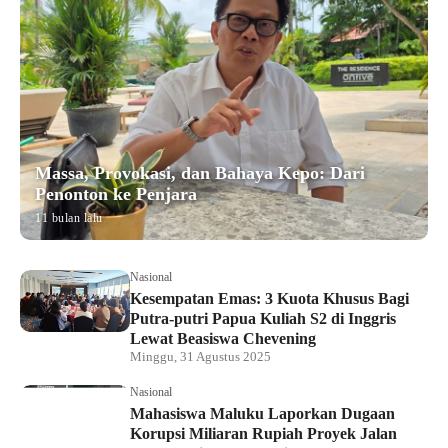
Massa, Provokasi, dan Bahaya Kepo: Dari
Penonton ke Penjara
11 bulan lalu
Nasional
Kesempatan Emas: 3 Kuota Khusus Bagi
Putra-putri Papua Kuliah S2 di Inggris
Lewat Beasiswa Chevening
Minggu, 31 Agustus 2025
Nasional
Mahasiswa Maluku Laporkan Dugaan
Korupsi Miliaran Rupiah Proyek Jalan