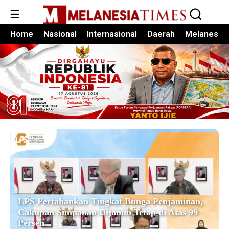
☰
Home
Nasional
Internasional
Daerah
Melanesia
LPS Pertahankan Tingkat Bunga Penjaminan,
Cakupan Simpanan Dijamin Tetap di Atas 99
Persen