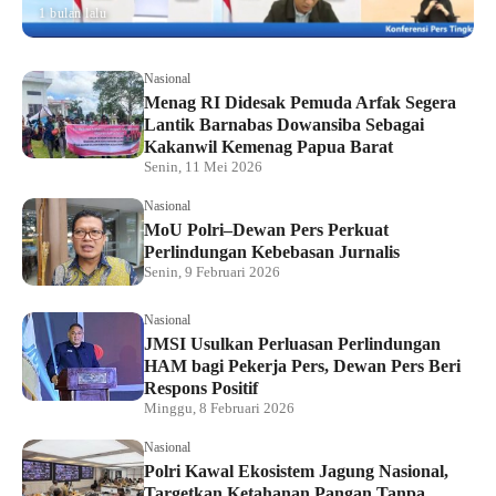
1 bulan lalu
Nasional
Menag RI Didesak Pemuda Arfak Segera
Lantik Barnabas Dowansiba Sebagai
Kakanwil Kemenag Papua Barat
Senin, 11 Mei 2026
Nasional
MoU Polri–Dewan Pers Perkuat
Perlindungan Kebebasan Jurnalis
Senin, 9 Februari 2026
Nasional
JMSI Usulkan Perluasan Perlindungan
HAM bagi Pekerja Pers, Dewan Pers Beri
Respons Positif
Minggu, 8 Februari 2026
Nasional
Polri Kawal Ekosistem Jagung Nasional,
Targetkan Ketahanan Pangan Tanpa