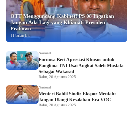
OTT Mengguncang Kabinet! PS 08 Ingatkan
Jangan Ada Lagi yang Khianati Presiden
Prabowo
11 bulan lalu
Nasional
Fornusa Beri Apresiasi Khusus untuk
Panglima TNI Usai Angkat Saleh Mustafa
Sebagai Wakasad
Rabu, 20 Agustus 2025
Nasional
Menteri Bahlil Sindir Ekspor Mentah:
Jangan Ulangi Kesalahan Era VOC
Rabu, 20 Agustus 2025
Nasional
Polemik HighScope Rancamaya, Kuasa
Hukum : Bareskrim Harus Menindak