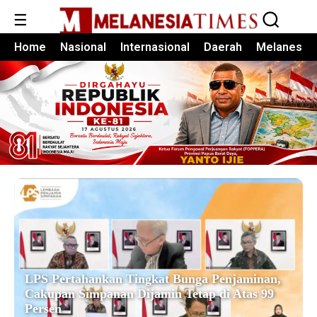
☰
Home
Nasional
Internasional
Daerah
Melanesia
LPS Pertahankan Tingkat Bunga Penjaminan,
Cakupan Simpanan Dijamin Tetap di Atas 99
Persen