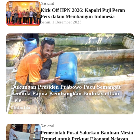
Nasional
Kick Off HPN 2026: Kapolri Puji Peran
Pers dalam Membangun Indonesia
Senin, 1 Desember 2025
Dukungan Presiden Prabowo Pacu Semangat
Pemuda Papua Kembangkan Budidaya Ikan
Lele
8 bulan lalu
Nasional
Pemerintah Pusat Salurkan Bantuan Mesin
Tempel untuk Perkuat Ekonomi Nelayan