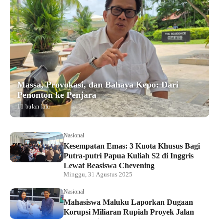
Massa, Provokasi, dan Bahaya Kepo: Dari
Penonton ke Penjara
11 bulan lalu
Nasional
Kesempatan Emas: 3 Kuota Khusus Bagi
Putra-putri Papua Kuliah S2 di Inggris
Lewat Beasiswa Chevening
Minggu, 31 Agustus 2025
Nasional
Mahasiswa Maluku Laporkan Dugaan
Korupsi Miliaran Rupiah Proyek Jalan