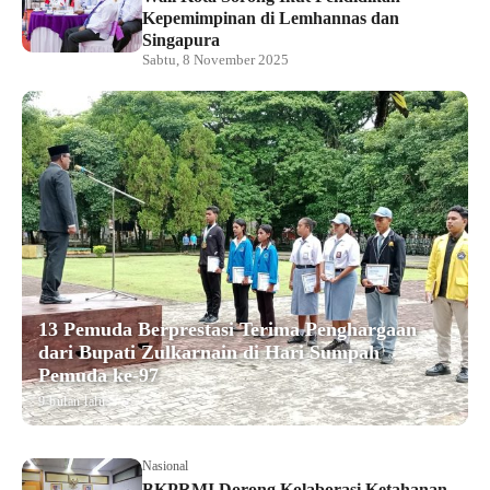
Kepemimpinan di Lemhannas dan
Singapura
Sabtu, 8 November 2025
13 Pemuda Berprestasi Terima Penghargaan
dari Bupati Zulkarnain di Hari Sumpah
Pemuda ke-97
9 bulan lalu
Nasional
BKPRMI Dorong Kolaborasi Ketahanan