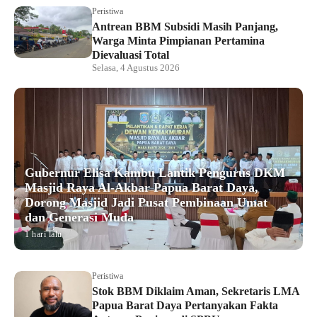
Peristiwa
Antrean BBM Subsidi Masih Panjang,
Warga Minta Pimpianan Pertamina
Dievaluasi Total
Selasa, 4 Agustus 2026
Gubernur Elisa Kambu Lantik Pengurus DKM
Masjid Raya Al-Akbar Papua Barat Daya,
Dorong Masjid Jadi Pusat Pembinaan Umat
dan Generasi Muda
1 hari lalu
Peristiwa
Stok BBM Diklaim Aman, Sekretaris LMA
Papua Barat Daya Pertanyakan Fakta