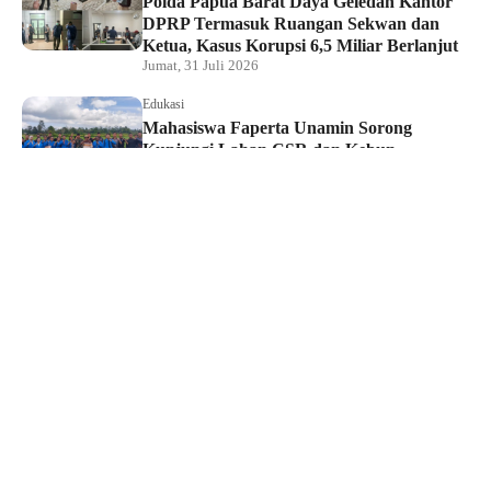
Polda Papua Barat Daya Geledah Kantor
DPRP Termasuk Ruangan Sekwan dan
Ketua, Kasus Korupsi 6,5 Miliar Berlanjut
Jumat, 31 Juli 2026
Edukasi
Mahasiswa Faperta Unamin Sorong
Kunjungi Lahan CSR dan Kebun
Percontohan Yonif TP 806
Kamis, 30 Juli 2026
Hukum dan Kriminal
Penyidik Tipidkor Polda PBD Geledah
Kantor DPRP Papua Barat Daya
Kamis, 30 Juli 2026
Edukasi
JMSI Papua Barat Daya: Kerja Jurnalistik
Dilindungi, Dugaan Pemerasan Oknum
Harus Diproses Hukum
Kamis, 30 Juli 2026