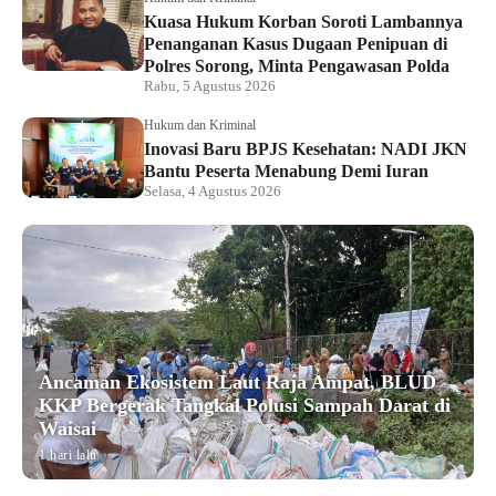
Kuasa Hukum Korban Soroti Lambannya
Penanganan Kasus Dugaan Penipuan di
Polres Sorong, Minta Pengawasan Polda
Rabu, 5 Agustus 2026
Hukum dan Kriminal
Inovasi Baru BPJS Kesehatan: NADI JKN
Bantu Peserta Menabung Demi Iuran
Selasa, 4 Agustus 2026
Ancaman Ekosistem Laut Raja Ampat, BLUD
KKP Bergerak Tangkal Polusi Sampah Darat di
Waisai
1 hari lalu