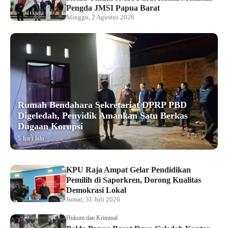
Pengda JMSI Papua Barat
Minggu, 2 Agustus 2026
Rumah Bendahara Sekretariat DPRP PBD
Digeledah, Penyidik Amankan Satu Berkas
Dugaan Korupsi
5 hari lalu
KPU Raja Ampat Gelar Pendidikan
Pemilih di Saporkren, Dorong Kualitas
Demokrasi Lokal
Jumat, 31 Juli 2026
Hukum dan Kriminal