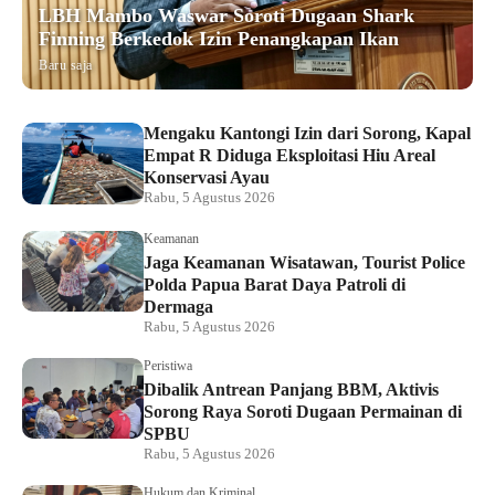
LBH Mambo Waswar Soroti Dugaan Shark
Finning Berkedok Izin Penangkapan Ikan
Baru saja
Mengaku Kantongi Izin dari Sorong, Kapal
Empat R Diduga Eksploitasi Hiu Areal
Konservasi Ayau
Rabu, 5 Agustus 2026
Keamanan
Jaga Keamanan Wisatawan, Tourist Police
Polda Papua Barat Daya Patroli di
Dermaga
Rabu, 5 Agustus 2026
Peristiwa
Dibalik Antrean Panjang BBM, Aktivis
Sorong Raya Soroti Dugaan Permainan di
SPBU
Rabu, 5 Agustus 2026
Hukum dan Kriminal