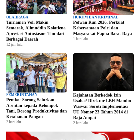
OLAHRAGA
HUKUM DAN KRIMINAL
Turnamen Voli Makin
Polwan Run 2026, Perkuat
Semarak, Alimuddin Kolatlena
Kebersamaan Polri dan
Apresiasi Antusiasme Tim dari
Masyarakat Papua Barat Daya
1 hari lalu
Berbagai Daerah
12 jam lalu
PEMERINTAHAN
Kejahatan Berkedok Izin
Pemkot Sorong Salurkan
Usaha? Direktur LBH Mambo
Alsintan kepada Kelompok
Waswar Soroti Implementasi
Tani, Dorong Produktivitas dan
UU Nomor 23 Tahun 2014 di
Ketahanan Pangan
Raja Ampat
2 hari lalu
2 hari lalu