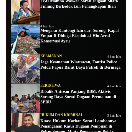
LBH Mambo Waswar Soroti Dugaan Shark
Finning Berkedok Izin Penangkapan Ikan
4 hari lalu
Mengaku Kantongi Izin dari Sorong, Kapal
Empat R Diduga Eksploitasi Hiu Areal
Konservasi Ayau
KEAMANAN
4 hari lalu
Jaga Keamanan Wisatawan, Tourist Police
Polda Papua Barat Daya Patroli di Dermaga
PERISTIWA
4 hari lalu
Dibalik Antrean Panjang BBM, Aktivis
Sorong Raya Soroti Dugaan Permainan di
SPBU
HUKUM DAN KRIMINAL
5 hari lalu
Kuasa Hukum Korban Soroti Lambannya
Penanganan Kasus Dugaan Penipuan di
Polres Sorong, Minta Pengawasan Polda