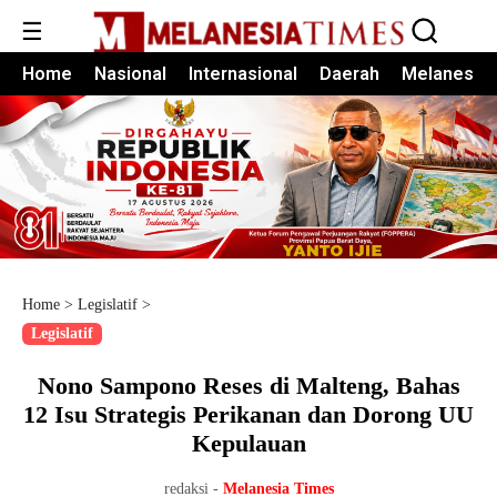
☰
Home
Nasional
Internasional
Daerah
Melanesia
Home
>
Legislatif
>
Legislatif
Nono Sampono Reses di Malteng, Bahas
12 Isu Strategis Perikanan dan Dorong UU
Kepulauan
redaksi -
Melanesia Times