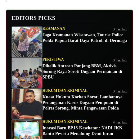
.
EDITORS PICKS
KEAMANAN
3 hari lalu
Jaga Keamanan Wisatawan, Tourist Police
Polda Papua Barat Daya Patroli di Dermaga
PERISTIWA
3 hari lalu
Dibalik Antrean Panjang BBM, Aktivis
Sorong Raya Soroti Dugaan Permainan di
SPBU
HUKUM DAN KRIMINAL
3 hari lalu
Kuasa Hukum Korban Soroti Lambannya
Penanganan Kasus Dugaan Penipuan di
Polres Sorong, Minta Pengawasan Polda
HUKUM DAN KRIMINAL
4 hari lalu
Inovasi Baru BPJS Kesehatan: NADI JKN
Bantu Peserta Menabung Demi Iuran