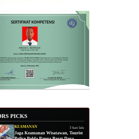
ORS PICKS
KEAMANAN
3 hari lalu
Jaga Keamanan Wisatawan, Tourist
Police Polda Papua Barat Daya