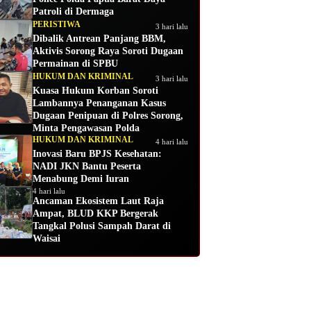
Patroli di Dermaga
PERISTIWA
3 hari lalu
Dibalik Antrean Panjang BBM,
Aktivis Sorong Raya Soroti Dugaan
Permainan di SPBU
HUKUM DAN KRIMINAL
3 hari lalu
Kuasa Hukum Korban Soroti
Lambannya Penanganan Kasus
Dugaan Penipuan di Polres Sorong,
Minta Pengawasan Polda
HUKUM DAN KRIMINAL
4 hari lalu
Inovasi Baru BPJS Kesehatan:
NADI JKN Bantu Peserta
Menabung Demi Iuran
4 hari lalu
Ancaman Ekosistem Laut Raja
Ampat, BLUD KKP Bergerak
Tangkal Polusi Sampah Darat di
Waisai