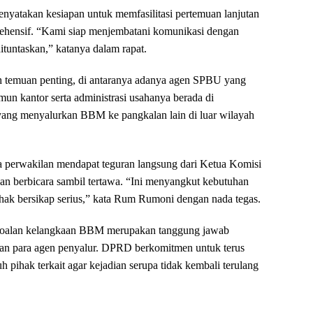
enyatakan kesiapan untuk memfasilitasi pertemuan lanjutan
ehensif. “Kami siap menjembatani komunikasi dengan
ituntaskan,” katanya dalam rapat.
ah temuan penting, di antaranya adanya agen SPBU yang
un kantor serta administrasi usahanya berada di
 yang menyalurkan BBM ke pangkalan lain di luar wilayah
a perwakilan mendapat teguran langsung dari Ketua Komisi
t dan berbicara sambil tertawa. “Ini menyangkut kebutuhan
hak bersikap serius,” kata Rum Rumoni dengan nada tegas.
oalan kelangkaan BBM merupakan tanggung jawab
dan para agen penyalur. DPRD berkomitmen untuk terus
 pihak terkait agar kejadian serupa tidak kembali terulang