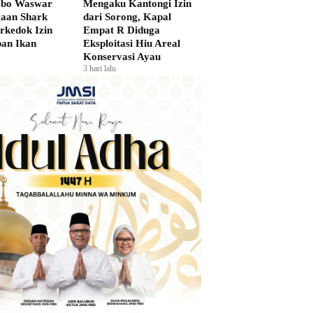
bo Waswar
Mengaku Kantongi Izin
gaan Shark
dari Sorong, Kapal
rkedok Izin
Empat R Diduga
an Ikan
Eksploitasi Hiu Areal
Konservasi Ayau
3 hari lalu