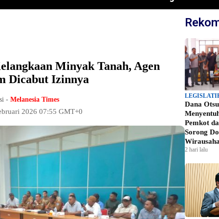
Rekom
elangkaan Minyak Tanah, Agen
 Dicabut Izinnya
LEGISLATI
si -
Melanesia Times
Dana Otsu
Februari 2026 07:55 GMT+0
Menyentu
Pemkot d
Sorong Do
Wirausah
2 hari lalu