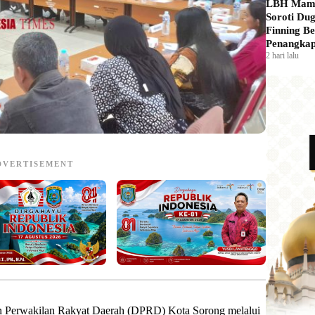
LBH Mam
Soroti Du
Finning Be
Penangkap
2 hari lalu
DVERTISEMENT
Perwakilan Rakyat Daerah (DPRD) Kota Sorong melalui