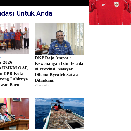
dasi Untuk Anda
F
DKP Raja Ampat :
s 2026
Kewenangan Izin Berada
h UMKM OAP,
di Provinsi, Nelayan
an DPR Kota
Dilema Bycatch Satwa
rong Lahirnya
Dilindungi
awan Baru
2 hari lalu