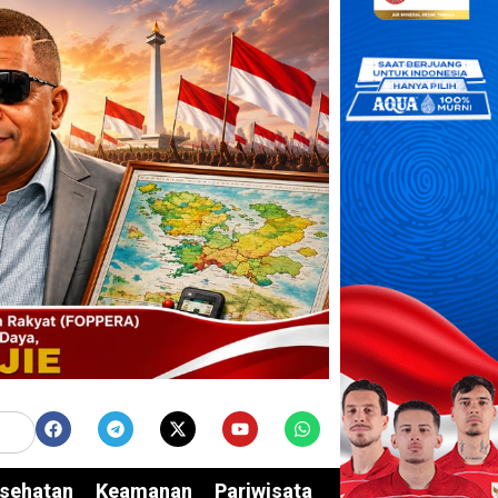
sehatan
Keamanan
Pariwisata
Edukasi
Opini