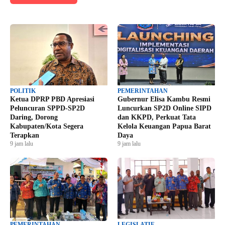
POLITIK
PEMERINTAHAN
Ketua DPRP PBD Apresiasi
Gubernur Elisa Kambu Resmi
Peluncuran SPPD-SP2D
Luncurkan SP2D Online SIPD
Daring, Dorong
dan KKPD, Perkuat Tata
Kabupaten/Kota Segera
Kelola Keuangan Papua Barat
Terapkan
Daya
9 jam lalu
9 jam lalu
PEMERINTAHAN
LEGISLATIF