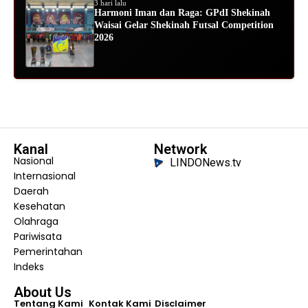
3 hari lalu
Harmoni Iman dan Raga: GPdI Shekinah
Waisai Gelar Shekinah Futsal Competition
2026
Kanal
Network
Nasional
LINDONews.tv
Internasional
Daerah
Kesehatan
Olahraga
Pariwisata
Pemerintahan
Indeks
About Us
Tentang Kami
Kontak Kami
Disclaimer