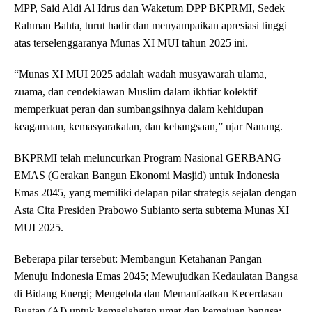
MPP, Said Aldi Al Idrus dan Waketum DPP BKPRMI, Sedek
Rahman Bahta, turut hadir dan menyampaikan apresiasi tinggi
atas terselenggaranya Munas XI MUI tahun 2025 ini.
“Munas XI MUI 2025 adalah wadah musyawarah ulama,
zuama, dan cendekiawan Muslim dalam ikhtiar kolektif
memperkuat peran dan sumbangsihnya dalam kehidupan
keagamaan, kemasyarakatan, dan kebangsaan,” ujar Nanang.
BKPRMI telah meluncurkan Program Nasional GERBANG
EMAS (Gerakan Bangun Ekonomi Masjid) untuk Indonesia
Emas 2045, yang memiliki delapan pilar strategis sejalan dengan
Asta Cita Presiden Prabowo Subianto serta subtema Munas XI
MUI 2025.
Beberapa pilar tersebut: Membangun Ketahanan Pangan
Menuju Indonesia Emas 2045; Mewujudkan Kedaulatan Bangsa
di Bidang Energi; Mengelola dan Memanfaatkan Kecerdasan
Buatan (AI) untuk kemaslahatan umat dan kemajuan bangsa;