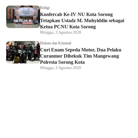
Reiligi
Konfercab Ke-IV NU Kota Sorong
Tetapkan Ustadz M. Muhyiddin sebagai
Ketua PCNU Kota Sorong
Minggu, 2 Agustus 2026
Hukum dan Kriminal
Curi Enam Sepeda Motor, Dua Pelaku
Curanmor Dibekuk Tim Mangewang
Polresta Sorong Kota
Minggu, 2 Agustus 2026
Hukum dan Kriminal
Kapolda Papua Barat Daya Hadiri
Pelantikan Pengurus PSMTI, Perkuat
Sinergi dan Toleransi
Sabtu, 1 Agustus 2026
Direktur LBH Mambo Waswar Minta BPH
Migas Evaluasi Kebijakan Penyaluran
BBM di Raja Ampat
Sabtu, 1 Agustus 2026