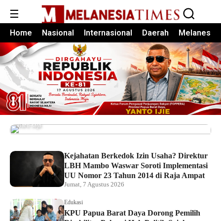
☰
Home
Nasional
Internasional
Daerah
Melanesia
Pemkot Sorong Salurkan Alsintan kepada
Kelompok Tani, Dorong Produktivitas dan
Ketahanan Pangan
Baru saja
Kejahatan Berkedok Izin Usaha? Direktur
LBH Mambo Waswar Soroti Implementasi
UU Nomor 23 Tahun 2014 di Raja Ampat
Jumat, 7 Agustus 2026
Edukasi
KPU Papua Barat Daya Dorong Pemilih