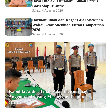
Daya Ditolak, Titirlolobi: Simon Petrus
Baru Siap Dilantik
Selasa, 4 Agustus 2026
Harmoni Iman dan Raga: GPdI Shekinah
Waisai Gelar Shekinah Futsal Competition
2026
Selasa, 4 Agustus 2026
Kapolda Audie: Tidak Ada Toleransi bagi
Anggota Polri yang Melanggar Disiplin
5 hari lalu