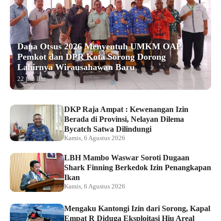
Dana Otsus 2026 Menyentuh UMKM OAP,
Pemkot dan DPR Kota Sorong Dorong
Lahirnya Wirausahawan Baru
22 jam lalu
DKP Raja Ampat : Kewenangan Izin
Berada di Provinsi, Nelayan Dilema
Bycatch Satwa Dilindungi
Kamis, 6 Agustus 2026
LBH Mambo Waswar Soroti Dugaan
Shark Finning Berkedok Izin Penangkapan
Ikan
Kamis, 6 Agustus 2026
Mengaku Kantongi Izin dari Sorong, Kapal
Empat R Diduga Eksploitasi Hiu Areal