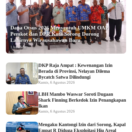
Dana Otsus 2026 Menyentuh UMKM OAP,
Pemkot dan DPR Kota Sorong Dorong
Lahirnya Wirausahawan Baru
1 hari lalu
DKP Raja Ampat : Kewenangan Izin
Berada di Provinsi, Nelayan Dilema
Bycatch Satwa Dilindungi
Kamis, 6 Agustus 2026
LBH Mambo Waswar Soroti Dugaan
Shark Finning Berkedok Izin Penangkapan
Ikan
Kamis, 6 Agustus 2026
Mengaku Kantongi Izin dari Sorong, Kapal
Empat R Diduga Eksploitasi Hiu Areal