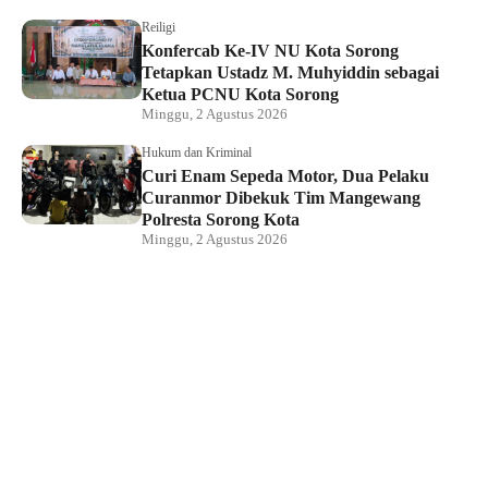
Reiligi
Konfercab Ke-IV NU Kota Sorong
Tetapkan Ustadz M. Muhyiddin sebagai
Ketua PCNU Kota Sorong
Minggu, 2 Agustus 2026
Hukum dan Kriminal
Curi Enam Sepeda Motor, Dua Pelaku
Curanmor Dibekuk Tim Mangewang
Polresta Sorong Kota
Minggu, 2 Agustus 2026
Hukum dan Kriminal
Kapolda Papua Barat Daya Hadiri
Pelantikan Pengurus PSMTI, Perkuat
Sinergi dan Toleransi
Sabtu, 1 Agustus 2026
Direktur LBH Mambo Waswar Minta BPH
Migas Evaluasi Kebijakan Penyaluran
BBM di Raja Ampat
Sabtu, 1 Agustus 2026