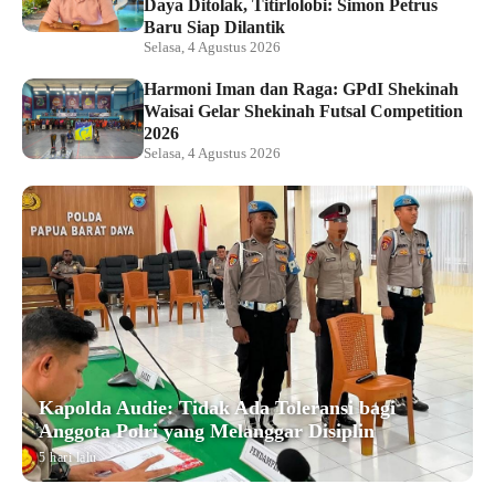
Daya Ditolak, Titirlolobi: Simon Petrus
Baru Siap Dilantik
Selasa, 4 Agustus 2026
Harmoni Iman dan Raga: GPdI Shekinah
Waisai Gelar Shekinah Futsal Competition
2026
Selasa, 4 Agustus 2026
Kapolda Audie: Tidak Ada Toleransi bagi
Anggota Polri yang Melanggar Disiplin
5 hari lalu