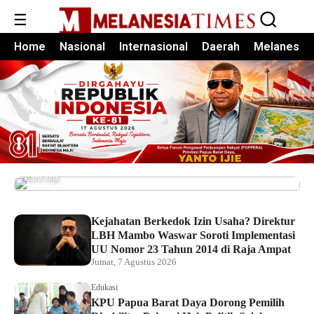
☰
Home
Nasional
Internasional
Daerah
Melanesia
Pemkot Sorong Salurkan Alsintan kepada
Kelompok Tani, Dorong Produktivitas dan
Ketahanan Pangan
Baru saja
Kejahatan Berkedok Izin Usaha? Direktur
LBH Mambo Waswar Soroti Implementasi
UU Nomor 23 Tahun 2014 di Raja Ampat
Jumat, 7 Agustus 2026
Edukasi
KPU Papua Barat Daya Dorong Pemilih