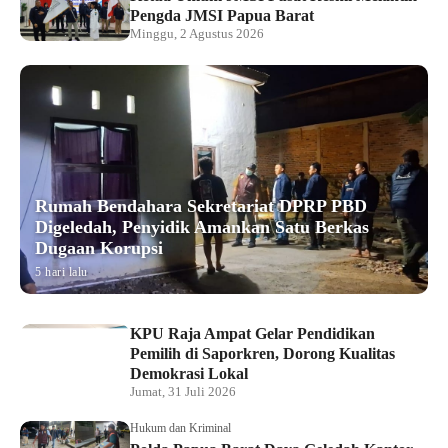
Pengda JMSI Papua Barat
Minggu, 2 Agustus 2026
Rumah Bendahara Sekretariat DPRP PBD
Digeledah, Penyidik Amankan Satu Berkas
Dugaan Korupsi
5 hari lalu
KPU Raja Ampat Gelar Pendidikan
Pemilih di Saporkren, Dorong Kualitas
Demokrasi Lokal
Jumat, 31 Juli 2026
Hukum dan Kriminal