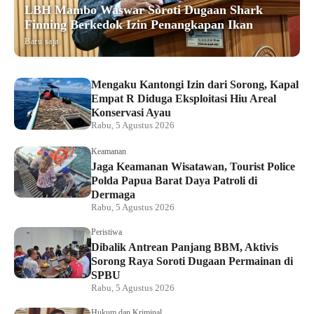
LBH Mambo Waswar Soroti Dugaan Shark
Finning Berkedok Izin Penangkapan Ikan
Baru saja
Mengaku Kantongi Izin dari Sorong, Kapal
Empat R Diduga Eksploitasi Hiu Areal
Konservasi Ayau
Rabu, 5 Agustus 2026
Keamanan
Jaga Keamanan Wisatawan, Tourist Police
Polda Papua Barat Daya Patroli di
Dermaga
Rabu, 5 Agustus 2026
Peristiwa
Dibalik Antrean Panjang BBM, Aktivis
Sorong Raya Soroti Dugaan Permainan di
SPBU
Rabu, 5 Agustus 2026
Hukum dan Kriminal