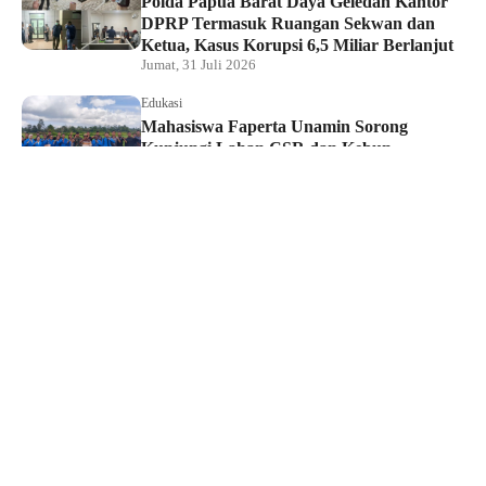
Polda Papua Barat Daya Geledah Kantor
DPRP Termasuk Ruangan Sekwan dan
Ketua, Kasus Korupsi 6,5 Miliar Berlanjut
Jumat, 31 Juli 2026
Edukasi
Mahasiswa Faperta Unamin Sorong
Kunjungi Lahan CSR dan Kebun
Percontohan Yonif TP 806
Kamis, 30 Juli 2026
Hukum dan Kriminal
Penyidik Tipidkor Polda PBD Geledah
Kantor DPRP Papua Barat Daya
Kamis, 30 Juli 2026
Edukasi
JMSI Papua Barat Daya: Kerja Jurnalistik
Dilindungi, Dugaan Pemerasan Oknum
Harus Diproses Hukum
Kamis, 30 Juli 2026