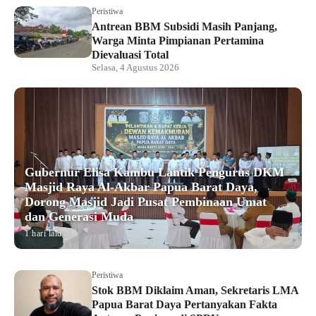
Peristiwa
Antrean BBM Subsidi Masih Panjang,
Warga Minta Pimpianan Pertamina
Dievaluasi Total
Selasa, 4 Agustus 2026
Gubernur Elisa Kambu Lantik Pengurus DKM
Masjid Raya Al-Akbar Papua Barat Daya,
Dorong Masjid Jadi Pusat Pembinaan Umat
dan Generasi Muda
1 hari lalu
Peristiwa
Stok BBM Diklaim Aman, Sekretaris LMA
Papua Barat Daya Pertanyakan Fakta