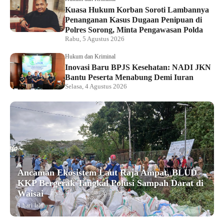
Kuasa Hukum Korban Soroti Lambannya
Penanganan Kasus Dugaan Penipuan di
Polres Sorong, Minta Pengawasan Polda
Rabu, 5 Agustus 2026
Hukum dan Kriminal
Inovasi Baru BPJS Kesehatan: NADI JKN
Bantu Peserta Menabung Demi Iuran
Selasa, 4 Agustus 2026
Ancaman Ekosistem Laut Raja Ampat, BLUD
KKP Bergerak Tangkal Polusi Sampah Darat di
Waisai
1 hari lalu