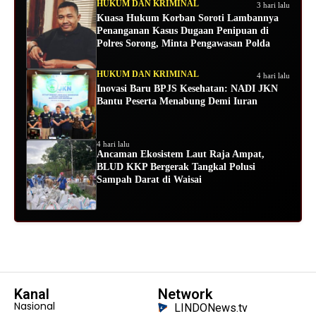
HUKUM DAN KRIMINAL
3 hari lalu
Kuasa Hukum Korban Soroti Lambannya
Penanganan Kasus Dugaan Penipuan di
Polres Sorong, Minta Pengawasan Polda
HUKUM DAN KRIMINAL
4 hari lalu
Inovasi Baru BPJS Kesehatan: NADI JKN
Bantu Peserta Menabung Demi Iuran
4 hari lalu
Ancaman Ekosistem Laut Raja Ampat,
BLUD KKP Bergerak Tangkal Polusi
Sampah Darat di Waisai
Kanal
Network
Nasional
LINDONews.tv