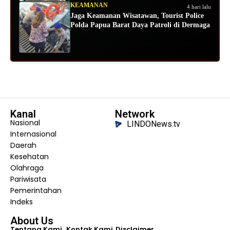
KEAMANAN
4 hari lalu
Jaga Keamanan Wisatawan, Tourist Police
Polda Papua Barat Daya Patroli di Dermaga
Kanal
Network
Nasional
LINDONews.tv
Internasional
Daerah
Kesehatan
Olahraga
Pariwisata
Pemerintahan
Indeks
About Us
Tentang Kami
Kontak Kami
Disclaimer