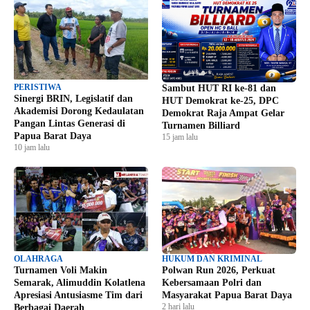
PERISTIWA
Sambut HUT RI ke-81 dan
Sinergi BRIN, Legislatif dan
HUT Demokrat ke-25, DPC
Akademisi Dorong Kedaulatan
Demokrat Raja Ampat Gelar
Pangan Lintas Generasi di
Turnamen Billiard
Papua Barat Daya
15 jam lalu
10 jam lalu
OLAHRAGA
HUKUM DAN KRIMINAL
Turnamen Voli Makin
Polwan Run 2026, Perkuat
Semarak, Alimuddin Kolatlena
Kebersamaan Polri dan
Apresiasi Antusiasme Tim dari
Masyarakat Papua Barat Daya
2 hari lalu
Berbagai Daerah