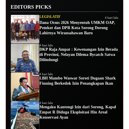
EDITORS PICKS
LEGISLATIF
4 hari lalu
Dana Otsus 2026 Menyentuh UMKM OAP,
Pemkot dan DPR Kota Sorong Dorong
Lahirnya Wirausahawan Baru
4 hari lalu
DKP Raja Ampat : Kewenangan Izin Berada
di Provinsi, Nelayan Dilema Bycatch Satwa
Dilindungi
4 hari lalu
LBH Mambo Waswar Soroti Dugaan Shark
Finning Berkedok Izin Penangkapan Ikan
4 hari lalu
Mengaku Kantongi Izin dari Sorong, Kapal
Empat R Diduga Eksploitasi Hiu Areal
Konservasi Ayau