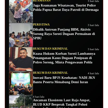
KEAMANAN
3 hari lalu
Jaga Keamanan Wisatawan, Tourist Police
Polda Papua Barat Daya Patroli di Dermaga
PERISTIWA
3 hari lalu
Dibalik Antrean Panjang BBM, Aktivis
Sorong Raya Soroti Dugaan Permainan di
SPBU
HUKUM DAN KRIMINAL
3 hari lalu
Kuasa Hukum Korban Soroti Lambannya
Penanganan Kasus Dugaan Penipuan di
Polres Sorong, Minta Pengawasan Polda
HUKUM DAN KRIMINAL
4 hari lalu
Inovasi Baru BPJS Kesehatan: NADI JKN
Bantu Peserta Menabung Demi Iuran
4 hari lalu
Ancaman Ekosistem Laut Raja Ampat,
BLUD KKP Bergerak Tangkal Polusi