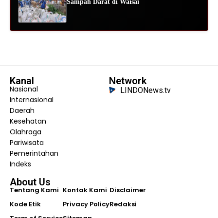
Sampah Darat di Waisai
Kanal
Network
Nasional
LINDONews.tv
Internasional
Daerah
Kesehatan
Olahraga
Pariwisata
Pemerintahan
Indeks
About Us
Tentang Kami
Kontak Kami
Disclaimer
Kode Etik
Privacy Policy
Redaksi