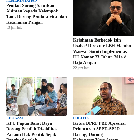
PEMERINTAHAN
Pemkot Sorong Salurkan
Alsintan kepada Kelompok
Tani, Dorong Produktivitas dan
Ketahanan Pangan
13 jam lalu
Kejahatan Berkedok Izin
Usaha? Direktur LBH Mambo
Waswar Soroti Implementasi
UU Nomor 23 Tahun 2014 di
Raja Ampat
22 jam lalu
EDUKASI
POLITIK
KPU Papua Barat Daya
Ketua DPRP PBD Apresiasi
Dorong Pemilih Disabilitas
Peluncuran SPPD-SP2D
Pahami Hak Politik Sejak
Daring, Dorong