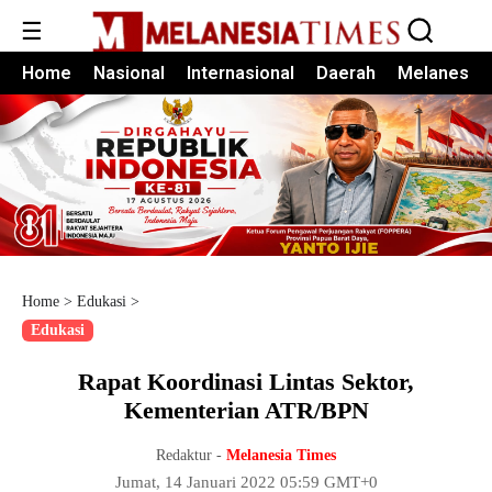
☰
Home
Nasional
Internasional
Daerah
Melanesia
Home
>
Edukasi
>
Edukasi
Rapat Koordinasi Lintas Sektor,
Kementerian ATR/BPN
Redaktur -
Melanesia Times
Jumat, 14 Januari 2022 05:59 GMT+0