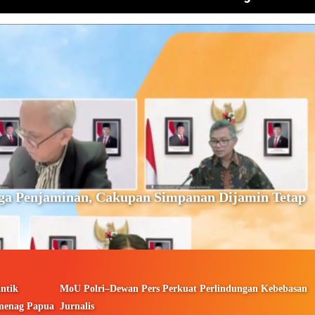
ga Penjaminan, Cakupan Simpanan Dijamin Tetap
ntik
MoU Polri–Dewan Pers Perkuat Perlindungan Kebebasan
menag Papua
Jurnalis