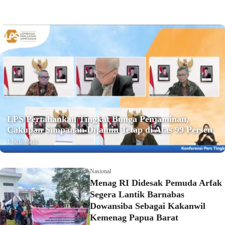
LPS Pertahankan Tingkat Bunga Penjaminan,
Cakupan Simpanan Dijamin Tetap di Atas 99 Persen
1 bulan lalu
Nasional
Menag RI Didesak Pemuda Arfak
Segera Lantik Barnabas
Dowansiba Sebagai Kakanwil
Kemenag Papua Barat