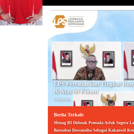
LPS Pertahankan Tingkat Bun
di Atas 99 Persen
1 bulan lalu
Berita Terkait:
Menag RI Didesak Pemuda Arfak Segera La
Barnabas Dowansiba Sebagai Kakanwil Ke