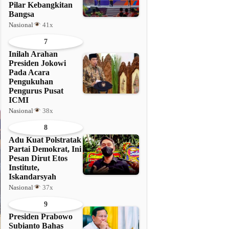
Pilar Kebangkitan
Bangsa
Nasional
41x
7
Inilah Arahan
Presiden Jokowi
Pada Acara
Pengukuhan
Pengurus Pusat
ICMI
Nasional
38x
8
Adu Kuat Polstratak
Partai Demokrat, Ini
Pesan Dirut Etos
Institute,
Iskandarsyah
Nasional
37x
9
Presiden Prabowo
Subianto Bahas