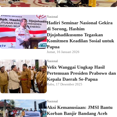
6 bulan lalu
Nasional
Hadiri Seminar Nasional Gekira
di Sorong, Hashim
Djojohadikusumo Tegaskan
Komitmen Keadilan Sosial untuk
Papua
Jumat, 16 Januari 2026
Nasional
Velix Wanggai Ungkap Hasil
Pertemuan Presiden Prabowo dan
Kepala Daerah Se-Papua
Rabu, 17 Desember 2025
Nasional
Aksi Kemanusiaan: JMSI Bantu
Korban Banjir Bandang Aceh