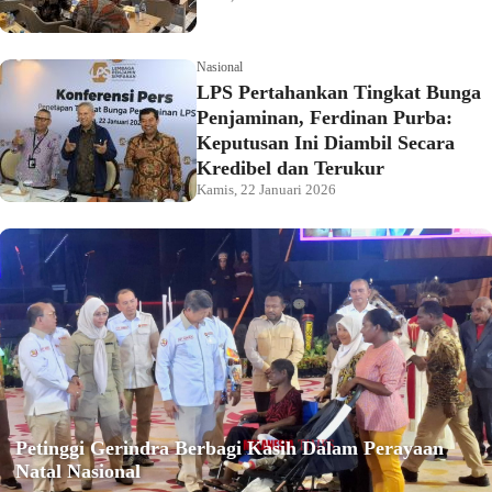
Nasional
LPS Pertahankan Tingkat Bunga
Penjaminan, Ferdinan Purba:
Keputusan Ini Diambil Secara
Kredibel dan Terukur
Kamis, 22 Januari 2026
Petinggi Gerindra Berbagi Kasih Dalam Perayaan
Natal Nasional