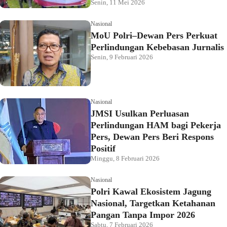
Senin, 11 Mei 2026
Nasional
MoU Polri–Dewan Pers Perkuat
Perlindungan Kebebasan Jurnalis
Senin, 9 Februari 2026
Nasional
JMSI Usulkan Perluasan
Perlindungan HAM bagi Pekerja
Pers, Dewan Pers Beri Respons
Positif
Minggu, 8 Februari 2026
Nasional
Polri Kawal Ekosistem Jagung
Nasional, Targetkan Ketahanan
Pangan Tanpa Impor 2026
Sabtu, 7 Februari 2026