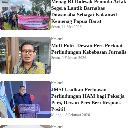
Menag RI Didesak Pemuda Arfak
Segera Lantik Barnabas
Dowansiba Sebagai Kakanwil
Kemenag Papua Barat
Senin, 11 Mei 2026
Nasional
MoU Polri–Dewan Pers Perkuat
Perlindungan Kebebasan Jurnalis
Senin, 9 Februari 2026
Nasional
JMSI Usulkan Perluasan
Perlindungan HAM bagi Pekerja
Pers, Dewan Pers Beri Respons
Positif
Minggu, 8 Februari 2026
Nasional