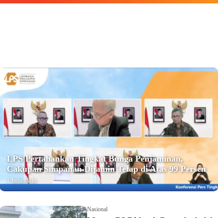
LPS Pertahankan Tingkat Bunga Penjaminan,
Cakupan Simpanan Dijamin Tetap di Atas 99 Persen
1 bulan lalu
Nasional