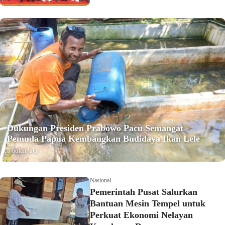
Dukungan Presiden Prabowo Pacu Semangat
Pemuda Papua Kembangkan Budidaya Ikan Lele
8 bulan lalu
Nasional
Pemerintah Pusat Salurkan
Bantuan Mesin Tempel untuk
Perkuat Ekonomi Nelayan