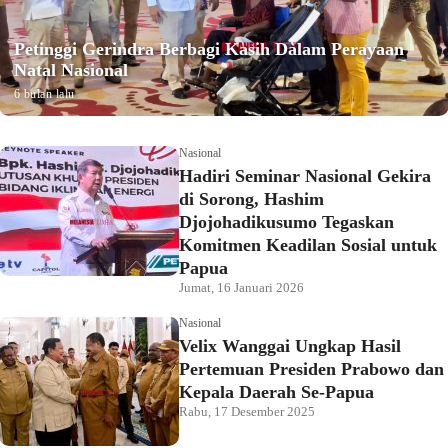
Petinggi Gerindra Berbagi Kasih Dalam Perayaan
Natal Nasional
6 bulan lalu
Nasional
Hadiri Seminar Nasional Gekira
di Sorong, Hashim
Djojohadikusumo Tegaskan
Komitmen Keadilan Sosial untuk
Papua
Jumat, 16 Januari 2026
Nasional
Velix Wanggai Ungkap Hasil
Pertemuan Presiden Prabowo dan
Kepala Daerah Se-Papua
Rabu, 17 Desember 2025