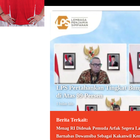
LPS Pertahankan Tingkat Bun
di Atas 99 Persen
1 bulan lalu
Berita Terkait:
Menag RI Didesak Pemuda Arfak Segera La
Barnabas Dowansiba Sebagai Kakanwil Ke