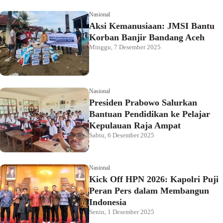
Nasional
Aksi Kemanusiaan: JMSI Bantu
Korban Banjir Bandang Aceh
Minggu, 7 Desember 2025
Nasional
Presiden Prabowo Salurkan
Bantuan Pendidikan ke Pelajar
Kepulauan Raja Ampat
Sabtu, 6 Desember 2025
Nasional
Kick Off HPN 2026: Kapolri Puji
Peran Pers dalam Membangun
Indonesia
Senin, 1 Desember 2025