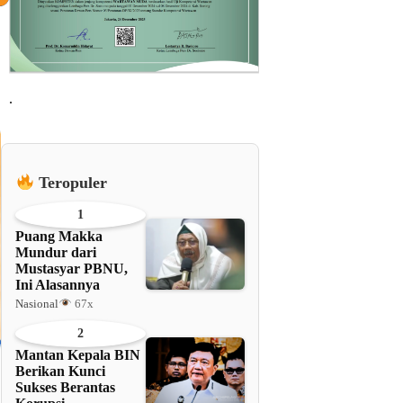
.
Teropuler
1
Puang Makka
Mundur dari
Mustasyar PBNU,
Ini Alasannya
Nasional
67x
2
Mantan Kepala BIN
Berikan Kunci
Sukses Berantas