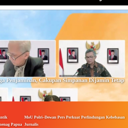
ga Penjaminan, Cakupan Simpanan Dijamin Tetap
ntik
MoU Polri–Dewan Pers Perkuat Perlindungan Kebebasan
menag Papua
Jurnalis