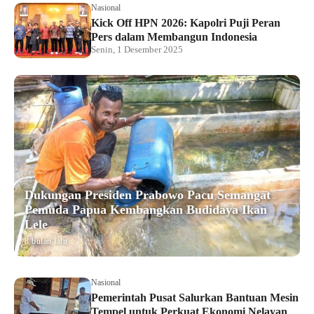
Nasional
Kick Off HPN 2026: Kapolri Puji Peran
Pers dalam Membangun Indonesia
Senin, 1 Desember 2025
Dukungan Presiden Prabowo Pacu Semangat
Pemuda Papua Kembangkan Budidaya Ikan
Lele
8 bulan lalu
Nasional
Pemerintah Pusat Salurkan Bantuan Mesin
Tempel untuk Perkuat Ekonomi Nelayan