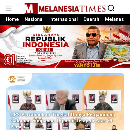
☰
Home
Nasional
Internasional
Daerah
Melanesia
LPS Pertahankan Tingkat Bunga Penjaminan,
Cakupan Simpanan Dijamin Tetap di Atas 99
Persen