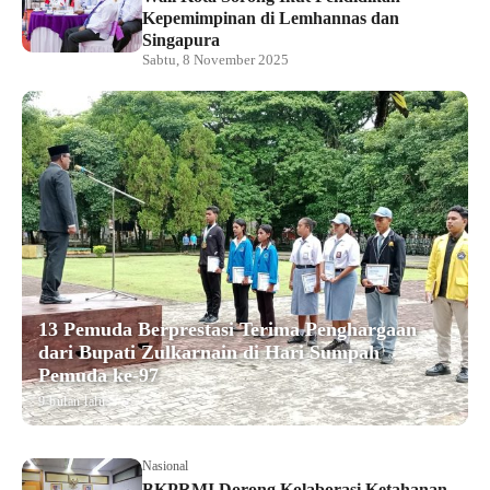
Kepemimpinan di Lemhannas dan
Singapura
Sabtu, 8 November 2025
13 Pemuda Berprestasi Terima Penghargaan
dari Bupati Zulkarnain di Hari Sumpah
Pemuda ke-97
9 bulan lalu
Nasional
BKPRMI Dorong Kolaborasi Ketahanan