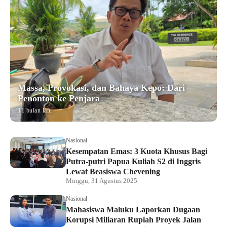
Massa, Provokasi, dan Bahaya Kepo: Dari
Penonton ke Penjara
11 bulan lalu
Nasional
Kesempatan Emas: 3 Kuota Khusus Bagi
Putra-putri Papua Kuliah S2 di Inggris
Lewat Beasiswa Chevening
Minggu, 31 Agustus 2025
Nasional
Mahasiswa Maluku Laporkan Dugaan
Korupsi Miliaran Rupiah Proyek Jalan