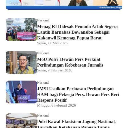
1 bulan lalu
Nasional
Menag RI Didesak Pemuda Arfak Segera
Lantik Barnabas Dowansiba Sebagai
Kakanwil Kemenag Papua Barat
Senin, 11 Mei 2026
Nasional
MoU Polri–Dewan Pers Perkuat
Perlindungan Kebebasan Jurnalis
Senin, 9 Februari 2026
Nasional
JMSI Usulkan Perluasan Perlindungan
HAM bagi Pekerja Pers, Dewan Pers Beri
Respons Positif
Minggu, 8 Februari 2026
Nasional
Polri Kawal Ekosistem Jagung Nasional,
Targetkan Ketahanan Pangan Tanpa