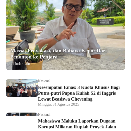
Massa, Provokasi, dan Bahaya Kepo: Dari
Penonton ke Penjara
11 bulan lalu
Nasional
Kesempatan Emas: 3 Kuota Khusus Bagi
Putra-putri Papua Kuliah S2 di Inggris
Lewat Beasiswa Chevening
Minggu, 31 Agustus 2025
Nasional
Mahasiswa Maluku Laporkan Dugaan
Korupsi Miliaran Rupiah Proyek Jalan