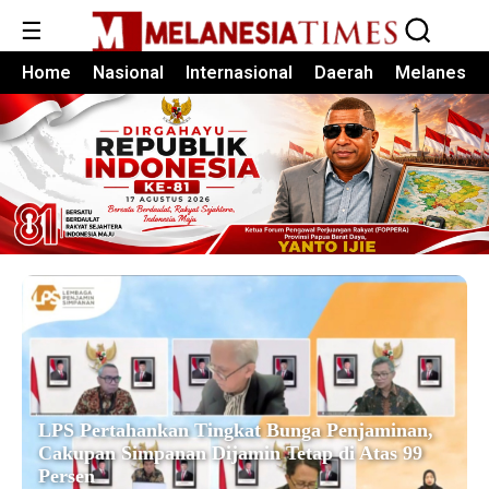
☰
Home
Nasional
Internasional
Daerah
Melanesia
LPS Pertahankan Tingkat Bunga Penjaminan,
Cakupan Simpanan Dijamin Tetap di Atas 99
Persen