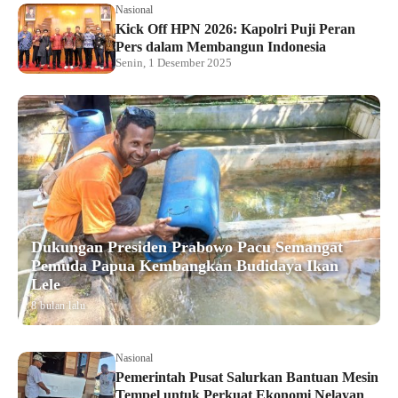
Nasional
Kick Off HPN 2026: Kapolri Puji Peran
Pers dalam Membangun Indonesia
Senin, 1 Desember 2025
Dukungan Presiden Prabowo Pacu Semangat
Pemuda Papua Kembangkan Budidaya Ikan
Lele
8 bulan lalu
Nasional
Pemerintah Pusat Salurkan Bantuan Mesin
Tempel untuk Perkuat Ekonomi Nelayan