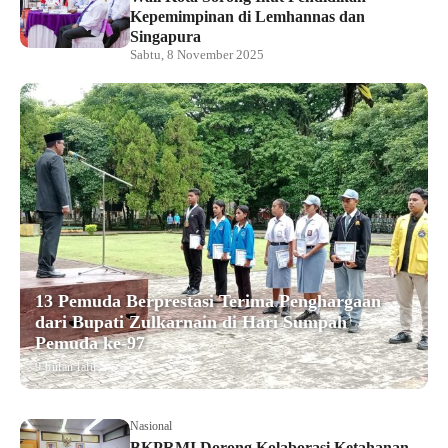
Kepemimpinan di Lemhannas dan
Singapura
Sabtu, 8 November 2025
13 Pemuda Berprestasi Terima Penghargaan
dari Bupati Zulkarnain di Hari Sumpah
Pemuda ke-97
9 bulan lalu
Nasional
BKPRMI Dorong Kolaborasi Ketahanan