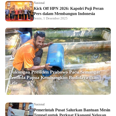
Nasional
Kick Off HPN 2026: Kapolri Puji Peran
Pers dalam Membangun Indonesia
Senin, 1 Desember 2025
Dukungan Presiden Prabowo Pacu Semangat
Pemuda Papua Kembangkan Budidaya Ikan
Lele
8 bulan lalu
Nasional
Pemerintah Pusat Salurkan Bantuan Mesin
Tempel untuk Perkuat Ekonomi Nelayan