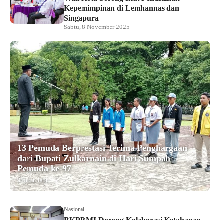
Kepemimpinan di Lemhannas dan
Singapura
Sabtu, 8 November 2025
13 Pemuda Berprestasi Terima Penghargaan
dari Bupati Zulkarnain di Hari Sumpah
Pemuda ke-97
9 bulan lalu
Nasional
BKPRMI Dorong Kolaborasi Ketahanan