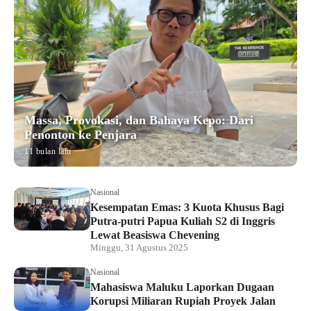
Massa, Provokasi, dan Bahaya Kepo: Dari
Penonton ke Penjara
11 bulan lalu
Nasional
Kesempatan Emas: 3 Kuota Khusus Bagi
Putra-putri Papua Kuliah S2 di Inggris
Lewat Beasiswa Chevening
Minggu, 31 Agustus 2025
Nasional
Mahasiswa Maluku Laporkan Dugaan
Korupsi Miliaran Rupiah Proyek Jalan