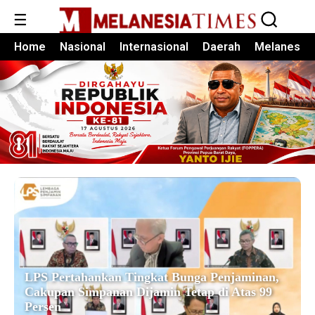
☰
Home
Nasional
Internasional
Daerah
Melanesia
LPS Pertahankan Tingkat Bunga Penjaminan,
Cakupan Simpanan Dijamin Tetap di Atas 99
Persen