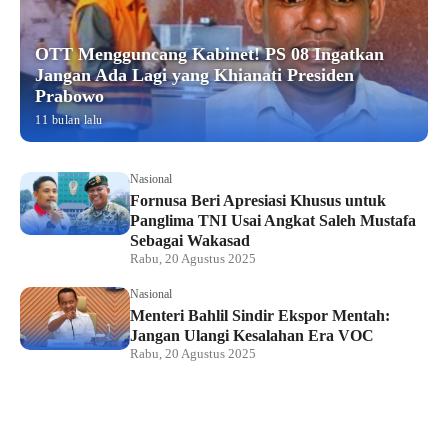
OTT Mengguncang Kabinet! PS 08 Ingatkan
Jangan Ada Lagi yang Khianati Presiden
Prabowo
11 bulan lalu
Nasional
Fornusa Beri Apresiasi Khusus untuk
Panglima TNI Usai Angkat Saleh Mustafa
Sebagai Wakasad
Rabu, 20 Agustus 2025
Nasional
Menteri Bahlil Sindir Ekspor Mentah:
Jangan Ulangi Kesalahan Era VOC
Rabu, 20 Agustus 2025
Nasional
Polemik HighScope Rancamaya, Kuasa
Hukum : Bareskrim Harus Menindak