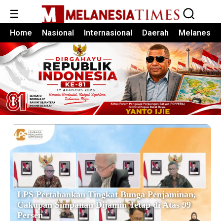
☰
Home
Nasional
Internasional
Daerah
Melanesia
LPS Pertahankan Tingkat Bunga Penjaminan,
Cakupan Simpanan Dijamin Tetap di Atas 99
Persen