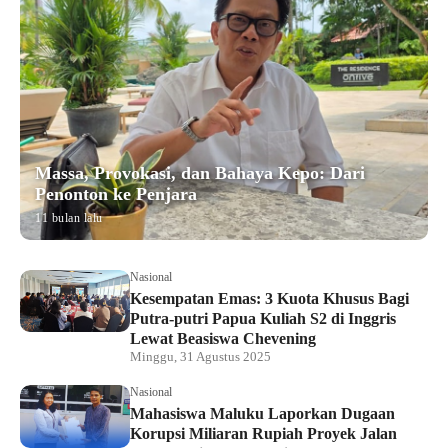
Massa, Provokasi, dan Bahaya Kepo: Dari
Penonton ke Penjara
11 bulan lalu
Nasional
Kesempatan Emas: 3 Kuota Khusus Bagi
Putra-putri Papua Kuliah S2 di Inggris
Lewat Beasiswa Chevening
Minggu, 31 Agustus 2025
Nasional
Mahasiswa Maluku Laporkan Dugaan
Korupsi Miliaran Rupiah Proyek Jalan