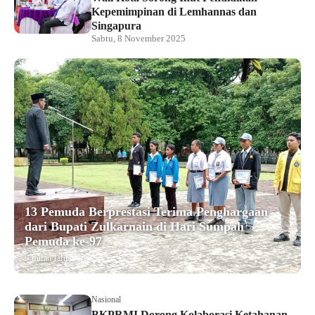
Kepemimpinan di Lemhannas dan
Singapura
Sabtu, 8 November 2025
13 Pemuda Berprestasi Terima Penghargaan
dari Bupati Zulkarnain di Hari Sumpah
Pemuda ke-97
9 bulan lalu
Nasional
BKPRMI Dorong Kolaborasi Ketahanan