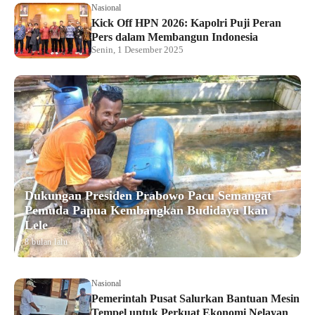
Nasional
Kick Off HPN 2026: Kapolri Puji Peran
Pers dalam Membangun Indonesia
Senin, 1 Desember 2025
Dukungan Presiden Prabowo Pacu Semangat
Pemuda Papua Kembangkan Budidaya Ikan
Lele
8 bulan lalu
Nasional
Pemerintah Pusat Salurkan Bantuan Mesin
Tempel untuk Perkuat Ekonomi Nelayan