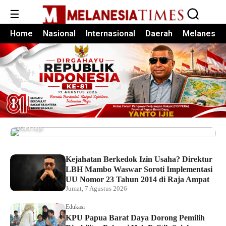
☰
Home
Nasional
Internasional
Daerah
Melanesia
Pemkot Sorong Salurkan Alsintan kepada
Kelompok Tani, Dorong Produktivitas dan
Ketahanan Pangan
Baru saja
Kejahatan Berkedok Izin Usaha? Direktur
LBH Mambo Waswar Soroti Implementasi
UU Nomor 23 Tahun 2014 di Raja Ampat
Jumat, 7 Agustus 2026
Edukasi
KPU Papua Barat Daya Dorong Pemilih