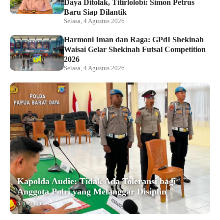
Daya Ditolak, Titirlolobi: Simon Petrus
Baru Siap Dilantik
Selasa, 4 Agustus 2026
Harmoni Iman dan Raga: GPdI Shekinah
Waisai Gelar Shekinah Futsal Competition
2026
Selasa, 4 Agustus 2026
Kapolda Audie: Tidak Ada Toleransi bagi
Anggota Polri yang Melanggar Disiplin
5 hari lalu