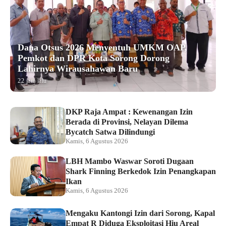
Dana Otsus 2026 Menyentuh UMKM OAP,
Pemkot dan DPR Kota Sorong Dorong
Lahirnya Wirausahawan Baru
22 jam lalu
DKP Raja Ampat : Kewenangan Izin
Berada di Provinsi, Nelayan Dilema
Bycatch Satwa Dilindungi
Kamis, 6 Agustus 2026
LBH Mambo Waswar Soroti Dugaan
Shark Finning Berkedok Izin Penangkapan
Ikan
Kamis, 6 Agustus 2026
Mengaku Kantongi Izin dari Sorong, Kapal
Empat R Diduga Eksploitasi Hiu Areal