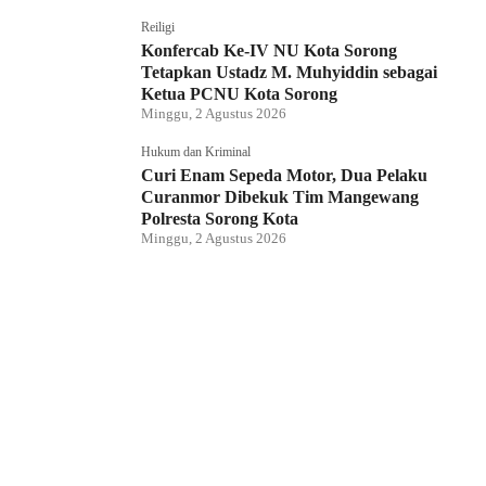
Reiligi
Konfercab Ke-IV NU Kota Sorong
Tetapkan Ustadz M. Muhyiddin sebagai
Ketua PCNU Kota Sorong
Minggu, 2 Agustus 2026
Hukum dan Kriminal
Curi Enam Sepeda Motor, Dua Pelaku
Curanmor Dibekuk Tim Mangewang
Polresta Sorong Kota
Minggu, 2 Agustus 2026
Hukum dan Kriminal
Kapolda Papua Barat Daya Hadiri
Pelantikan Pengurus PSMTI, Perkuat
Sinergi dan Toleransi
Sabtu, 1 Agustus 2026
Direktur LBH Mambo Waswar Minta BPH
Migas Evaluasi Kebijakan Penyaluran
BBM di Raja Ampat
Sabtu, 1 Agustus 2026