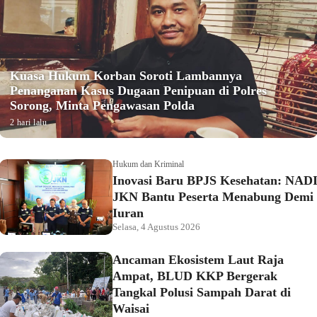
Kuasa Hukum Korban Soroti Lambannya
Penanganan Kasus Dugaan Penipuan di Polres
Sorong, Minta Pengawasan Polda
2 hari lalu
Hukum dan Kriminal
Inovasi Baru BPJS Kesehatan: NAD
JKN Bantu Peserta Menabung Demi
Iuran
Selasa, 4 Agustus 2026
Ancaman Ekosistem Laut Raja
Ampat, BLUD KKP Bergerak
Tangkal Polusi Sampah Darat di
Waisai