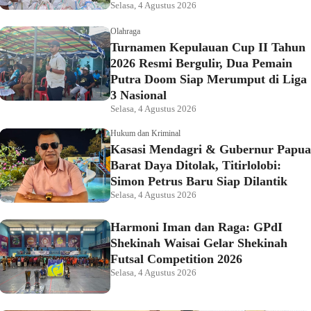
Selasa, 4 Agustus 2026
Olahraga
Turnamen Kepulauan Cup II Tahun
2026 Resmi Bergulir, Dua Pemain
Putra Doom Siap Merumput di Liga
3 Nasional
Selasa, 4 Agustus 2026
Hukum dan Kriminal
Kasasi Mendagri & Gubernur Papua
Barat Daya Ditolak, Titirlolobi:
Simon Petrus Baru Siap Dilantik
Selasa, 4 Agustus 2026
Harmoni Iman dan Raga: GPdI
Shekinah Waisai Gelar Shekinah
Futsal Competition 2026
Selasa, 4 Agustus 2026