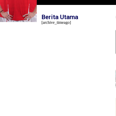
Mambo Waswar Soroti Implementasi UU N
Tahun 2014 di Raja Ampat
Berita Utama
[archive_timeago]