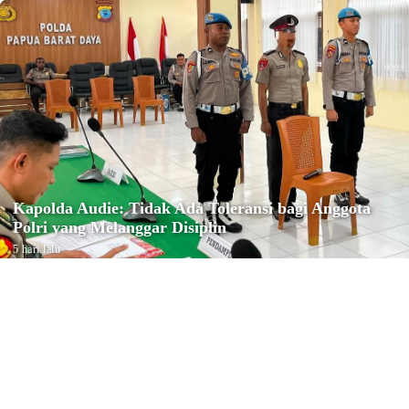
Kapolda Audie: Tidak Ada Toleransi bagi Anggota
Polri yang Melanggar Disiplin
5 hari lalu
Reiligi
Konfercab Ke-IV NU Kota Sorong
Tetapkan Ustadz M. Muhyiddin
sebagai Ketua PCNU Kota Sorong
Minggu, 2 Agustus 2026