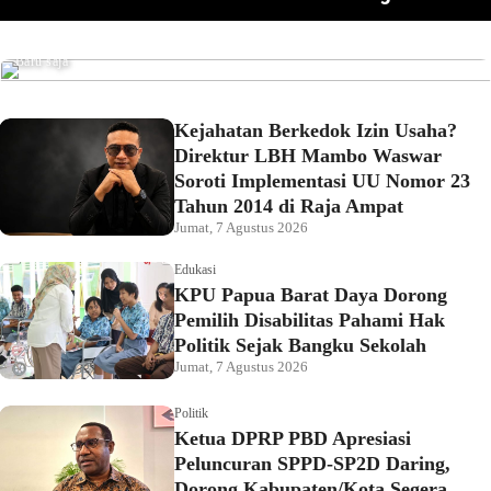
Pemkot Sorong Salurkan Alsintan kepada Kelompok
omor 23
Pahami Hak Politik Sejak Bangku Sekolah
Tani, Dorong Produktivitas dan Ketahanan Pangan
Baru saja
Kejahatan Berkedok Izin Usaha?
Direktur LBH Mambo Waswar
Soroti Implementasi UU Nomor 23
Tahun 2014 di Raja Ampat
Jumat, 7 Agustus 2026
Edukasi
KPU Papua Barat Daya Dorong
Pemilih Disabilitas Pahami Hak
Politik Sejak Bangku Sekolah
Jumat, 7 Agustus 2026
Politik
Ketua DPRP PBD Apresiasi
Peluncuran SPPD-SP2D Daring,
Dorong Kabupaten/Kota Segera