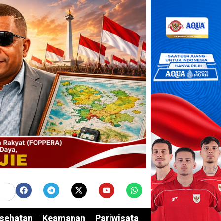
sehatan
Keamanan
Pariwisata
Edukasi
Opini