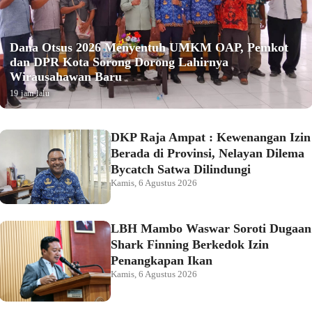
Dana Otsus 2026 Menyentuh UMKM OAP, Pemkot
dan DPR Kota Sorong Dorong Lahirnya
Wirausahawan Baru
19 jam lalu
DKP Raja Ampat : Kewenangan Izin
Berada di Provinsi, Nelayan Dilema
Bycatch Satwa Dilindungi
Kamis, 6 Agustus 2026
LBH Mambo Waswar Soroti Dugaan
Shark Finning Berkedok Izin
Penangkapan Ikan
Kamis, 6 Agustus 2026