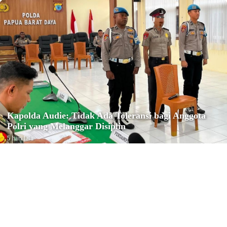
Kapolda Audie: Tidak Ada Toleransi bagi Anggota
Polri yang Melanggar Disiplin
5 hari lalu
Reiligi
Konfercab Ke-IV NU Kota Sorong
Tetapkan Ustadz M. Muhyiddin
sebagai Ketua PCNU Kota Sorong
Minggu, 2 Agustus 2026