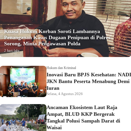
Kuasa Hukum Korban Soroti Lambannya
Penanganan Kasus Dugaan Penipuan di Polres
Sorong, Minta Pengawasan Polda
2 hari lalu
Hukum dan Kriminal
Inovasi Baru BPJS Kesehatan: NAD
JKN Bantu Peserta Menabung Demi
Iuran
Selasa, 4 Agustus 2026
Ancaman Ekosistem Laut Raja
Ampat, BLUD KKP Bergerak
Tangkal Polusi Sampah Darat di
Waisai