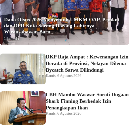
Dana Otsus 2026 Menyentuh UMKM OAP, Pemkot
dan DPR Kota Sorong Dorong Lahirnya
Wirausahawan Baru
1 hari lalu
DKP Raja Ampat : Kewenangan Izin
Berada di Provinsi, Nelayan Dilema
Bycatch Satwa Dilindungi
Kamis, 6 Agustus 2026
LBH Mambo Waswar Soroti Dugaan
Shark Finning Berkedok Izin
Penangkapan Ikan
Kamis, 6 Agustus 2026