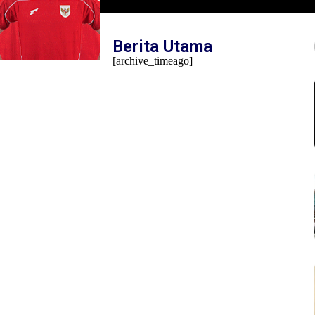
Mambo Waswar Soroti Implementasi UU N
Tahun 2014 di Raja Ampat
Berita Utama
[archive_timeago]