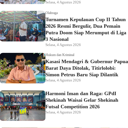
Selasa, 4 Agustus 2026
Olahraga
Turnamen Kepulauan Cup II Tahun
2026 Resmi Bergulir, Dua Pemain
Putra Doom Siap Merumput di Liga
3 Nasional
Selasa, 4 Agustus 2026
Hukum dan Kriminal
Kasasi Mendagri & Gubernur Papua
Barat Daya Ditolak, Titirlolobi:
Simon Petrus Baru Siap Dilantik
Selasa, 4 Agustus 2026
Harmoni Iman dan Raga: GPdI
Shekinah Waisai Gelar Shekinah
Futsal Competition 2026
Selasa, 4 Agustus 2026