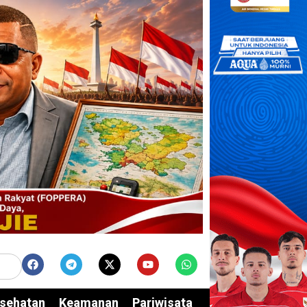
sehatan
Keamanan
Pariwisata
Edukasi
Opini