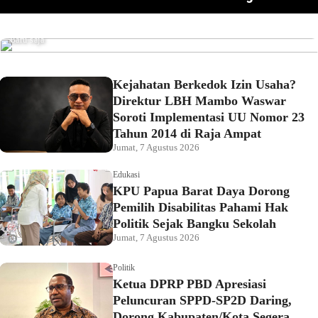
Pemkot Sorong Salurkan Alsintan kepada Kelompok
omor 23
Pahami Hak Politik Sejak Bangku Sekolah
Tani, Dorong Produktivitas dan Ketahanan Pangan
Baru saja
Kejahatan Berkedok Izin Usaha?
Direktur LBH Mambo Waswar
Soroti Implementasi UU Nomor 23
Tahun 2014 di Raja Ampat
Jumat, 7 Agustus 2026
Edukasi
KPU Papua Barat Daya Dorong
Pemilih Disabilitas Pahami Hak
Politik Sejak Bangku Sekolah
Jumat, 7 Agustus 2026
Politik
Ketua DPRP PBD Apresiasi
Peluncuran SPPD-SP2D Daring,
Dorong Kabupaten/Kota Segera