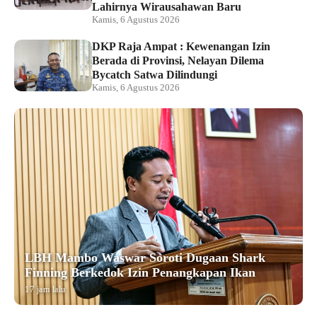
Lahirnya Wirausahawan Baru
Kamis, 6 Agustus 2026
DKP Raja Ampat : Kewenangan Izin
Berada di Provinsi, Nelayan Dilema
Bycatch Satwa Dilindungi
Kamis, 6 Agustus 2026
LBH Mambo Waswar Soroti Dugaan Shark
Finning Berkedok Izin Penangkapan Ikan
17 jam lalu