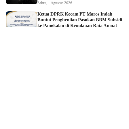
Sabtu, 1 Agustus 2026
Ketua DPRK Kecam PT Maros Indah
Buntut Penghentian Pasokan BBM Subsidi
ke Pangkalan di Kepulauan Raja Ampat
Sabtu, 1 Agustus 2026
Hukum dan Kriminal
Tim Macan Polsek Sorong Kota Ringkus
Pelaku Curat, Barang Hasil Curian
Berhasil Diamankan
Jumat, 31 Juli 2026
Reiligi
Masjid Jadi Motor Ekonomi Umat, Bupati
Maluku Tengah Resmikan Program Jum’at
Berkah Samudera UMKM
Jumat, 31 Juli 2026