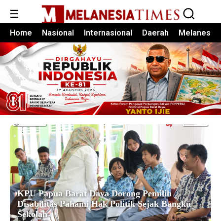
☰
Home
Nasional
Internasional
Daerah
Melanesia
KPU Papua Barat Daya Dorong Pemilih
Disabilitas Pahami Hak Politik Sejak Bangku
Sekolah