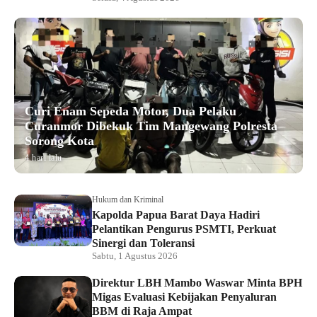
Curi Enam Sepeda Motor, Dua Pelaku
Curanmor Dibekuk Tim Mangewang Polresta
Sorong Kota
4 hari lalu
Hukum dan Kriminal
Kapolda Papua Barat Daya Hadiri
Pelantikan Pengurus PSMTI, Perkuat
Sinergi dan Toleransi
Sabtu, 1 Agustus 2026
Direktur LBH Mambo Waswar Minta BPH
Migas Evaluasi Kebijakan Penyaluran
BBM di Raja Ampat