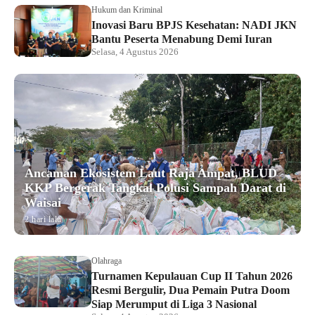
Hukum dan Kriminal
Inovasi Baru BPJS Kesehatan: NADI JKN
Bantu Peserta Menabung Demi Iuran
Selasa, 4 Agustus 2026
Ancaman Ekosistem Laut Raja Ampat, BLUD
KKP Bergerak Tangkal Polusi Sampah Darat di
Waisai
2 hari lalu
Olahraga
Turnamen Kepulauan Cup II Tahun 2026
Resmi Bergulir, Dua Pemain Putra Doom
Siap Merumput di Liga 3 Nasional