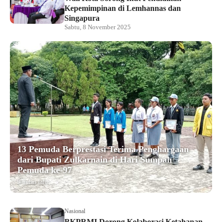
Kepemimpinan di Lemhannas dan
Singapura
Sabtu, 8 November 2025
13 Pemuda Berprestasi Terima Penghargaan
dari Bupati Zulkarnain di Hari Sumpah
Pemuda ke-97
9 bulan lalu
Nasional
BKPRMI Dorong Kolaborasi Ketahanan