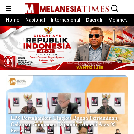
☰
Home
Nasional
Internasional
Daerah
Melanesia
LPS Pertahankan Tingkat Bunga Penjaminan,
Cakupan Simpanan Dijamin Tetap di Atas 99
Persen