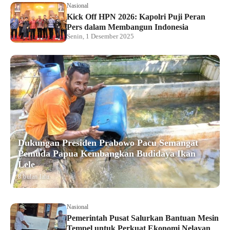
Nasional
Kick Off HPN 2026: Kapolri Puji Peran
Pers dalam Membangun Indonesia
Senin, 1 Desember 2025
Dukungan Presiden Prabowo Pacu Semangat
Pemuda Papua Kembangkan Budidaya Ikan
Lele
8 bulan lalu
Nasional
Pemerintah Pusat Salurkan Bantuan Mesin
Tempel untuk Perkuat Ekonomi Nelayan