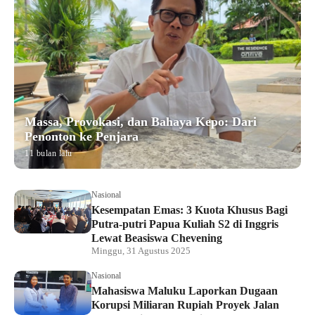
Massa, Provokasi, dan Bahaya Kepo: Dari
Penonton ke Penjara
11 bulan lalu
Nasional
Kesempatan Emas: 3 Kuota Khusus Bagi
Putra-putri Papua Kuliah S2 di Inggris
Lewat Beasiswa Chevening
Minggu, 31 Agustus 2025
Nasional
Mahasiswa Maluku Laporkan Dugaan
Korupsi Miliaran Rupiah Proyek Jalan