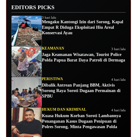
EDITORS PICKS
3 hari lalu
Mengaku Kantongi Izin dari Sorong, Kapal
Empat R Diduga Eksploitasi Hiu Areal
Konservasi Ayau
KEAMANAN
3 hari lalu
Jaga Keamanan Wisatawan, Tourist Police
Polda Papua Barat Daya Patroli di Dermaga
PERISTIWA
4 hari lalu
Dibalik Antrean Panjang BBM, Aktivis
Sorong Raya Soroti Dugaan Permainan di
SPBU
HUKUM DAN KRIMINAL
4 hari lalu
Kuasa Hukum Korban Soroti Lambannya
Penanganan Kasus Dugaan Penipuan di
Polres Sorong, Minta Pengawasan Polda