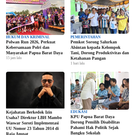
HUKUM DAN KRIMINAL
PEMERINTAHAN
Polwan Run 2026, Perkuat
Pemkot Sorong Salurkan
Kebersamaan Polri dan
Alsintan kepada Kelompok
Masyarakat Papua Barat Daya
Tani, Dorong Produktivitas dan
15 jam lalu
Ketahanan Pangan
1 hari lalu
EDUKASI
Kejahatan Berkedok Izin
KPU Papua Barat Daya
Usaha? Direktur LBH Mambo
Dorong Pemilih Disabilitas
Waswar Soroti Implementasi
Pahami Hak Politik Sejak
UU Nomor 23 Tahun 2014 di
Bangku Sekolah
Raja Ampat