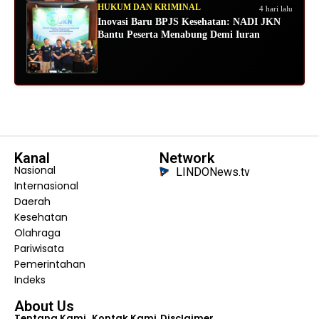
HUKUM DAN KRIMINAL
4 hari lalu
Inovasi Baru BPJS Kesehatan: NADI JKN
Bantu Peserta Menabung Demi Iuran
Kanal
Network
Nasional
LINDONews.tv
Internasional
Daerah
Kesehatan
Olahraga
Pariwisata
Pemerintahan
Indeks
About Us
Tentang Kami
Kontak Kami
Disclaimer