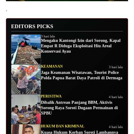
.
EDITORS PICKS
3 hari lalu
Mengaku Kantongi Izin dari Sorong, Kapal
Empat R Diduga Eksploitasi Hiu Areal
Konservasi Ayau
KEAMANAN
3 hari lalu
Jaga Keamanan Wisatawan, Tourist Police
Polda Papua Barat Daya Patroli di Dermaga
PERISTIWA
4 hari lalu
Dibalik Antrean Panjang BBM, Aktivis
Sorong Raya Soroti Dugaan Permainan di
SPBU
HUKUM DAN KRIMINAL
4 hari lalu
Kuasa Hukum Korban Soroti Lambannya