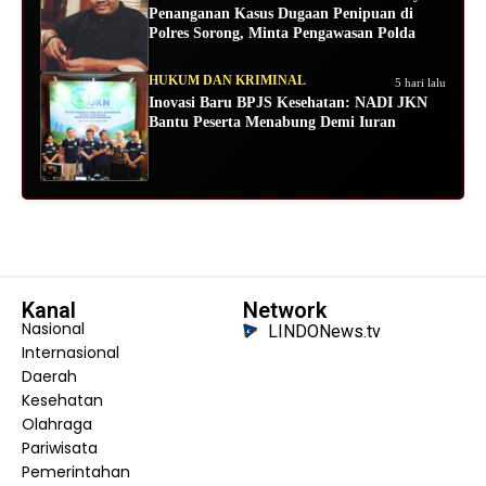
Penanganan Kasus Dugaan Penipuan di
Polres Sorong, Minta Pengawasan Polda
HUKUM DAN KRIMINAL
5 hari lalu
Inovasi Baru BPJS Kesehatan: NADI JKN
Bantu Peserta Menabung Demi Iuran
Kanal
Network
Nasional
LINDONews.tv
Internasional
Daerah
Kesehatan
Olahraga
Pariwisata
Pemerintahan