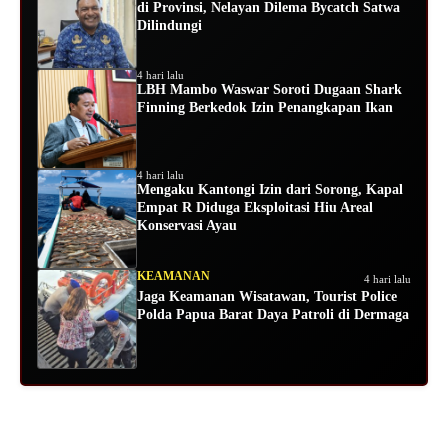
di Provinsi, Nelayan Dilema Bycatch Satwa
Dilindungi
4 hari lalu
LBH Mambo Waswar Soroti Dugaan Shark
Finning Berkedok Izin Penangkapan Ikan
4 hari lalu
Mengaku Kantongi Izin dari Sorong, Kapal
Empat R Diduga Eksploitasi Hiu Areal
Konservasi Ayau
KEAMANAN
4 hari lalu
Jaga Keamanan Wisatawan, Tourist Police
Polda Papua Barat Daya Patroli di Dermaga