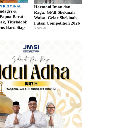
N KRIMINAL
Harmoni Iman dan
ndagri &
Raga: GPdI Shekinah
Papua Barat
Waisai Gelar Shekinah
k, Titirlolobi:
Futsal Competition 2026
rus Baru Siap
3 hari lalu