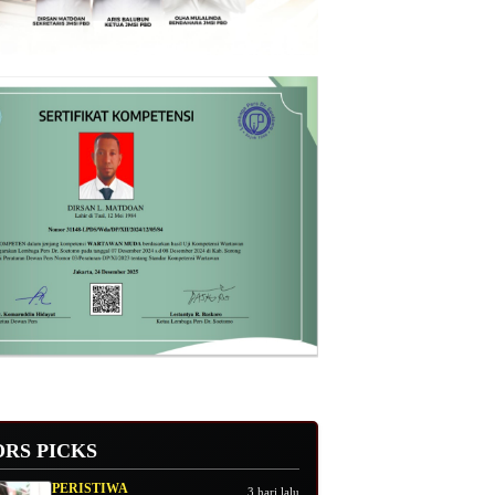
ORS PICKS
PERISTIWA
3 hari lalu