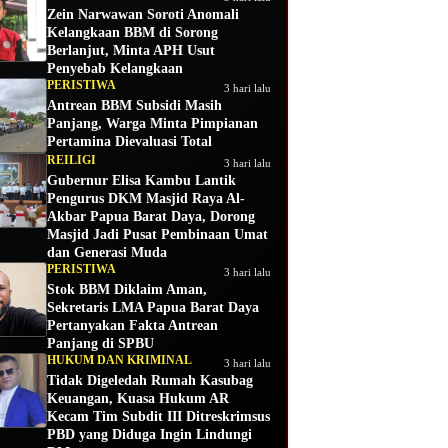
Zein Narwawan Soroti Anomali
Kelangkaan BBM di Sorong
Berlanjut, Minta APH Usut
Penyebab Kelangkaan
PERISTIWA
3 hari lalu
Antrean BBM Subsidi Masih
Panjang, Warga Minta Pimpianan
Pertamina Dievaluasi Total
REILIGI
3 hari lalu
Gubernur Elisa Kambu Lantik
Pengurus DKM Masjid Raya Al-
Akbar Papua Barat Daya, Dorong
Masjid Jadi Pusat Pembinaan Umat
dan Generasi Muda
PERISTIWA
3 hari lalu
Stok BBM Diklaim Aman,
Sekretaris LMA Papua Barat Daya
Pertanyakan Fakta Antrean
Panjang di SPBU
HUKUM DAN KRIMINAL
3 hari lalu
Tidak Digeledah Rumah Kasubag
Keuangan, Kuasa Hukum AR
Kecam Tim Subdit III Ditreskrimsus
PBD yang Diduga Ingin Lindungi