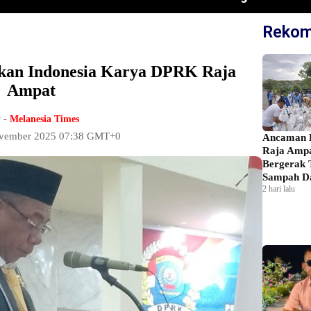
Rekom
kan Indonesia Karya DPRK Raja
Ampat
 -
Melanesia Times
ovember 2025 07:38 GMT+0
Ancaman E
Raja Amp
Bergerak 
Sampah Da
2 hari lalu