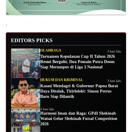
.
EDITORS PICKS
OLAHRAGA
3 hari lalu
Turnamen Kepulauan Cup II Tahun 2026
Resmi Bergulir, Dua Pemain Putra Doom
Siap Merumput di Liga 3 Nasional
HUKUM DAN KRIMINAL
3 hari lalu
Kasasi Mendagri & Gubernur Papua Barat
Daya Ditolak, Titirlolobi: Simon Petrus
Baru Siap Dilantik
3 hari lalu
Harmoni Iman dan Raga: GPdI Shekinah
Waisai Gelar Shekinah Futsal Competition
2026