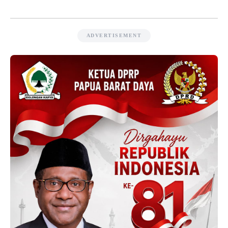
ADVERTISEMENT