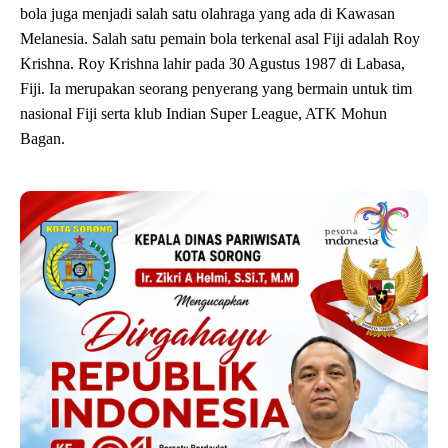
bola juga menjadi salah satu olahraga yang ada di Kawasan
Melanesia. Salah satu pemain bola terkenal asal Fiji adalah Roy
Krishna. Roy Krishna lahir pada 30 Agustus 1987 di Labasa,
Fiji. Ia merupakan seorang penyerang yang bermain untuk tim
nasional Fiji serta klub Indian Super League, ATK Mohun
Bagan.