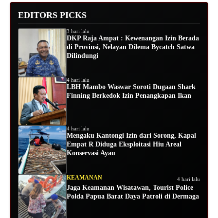
EDITORS PICKS
3 hari lalu
DKP Raja Ampat : Kewenangan Izin Berada
di Provinsi, Nelayan Dilema Bycatch Satwa
Dilindungi
4 hari lalu
LBH Mambo Waswar Soroti Dugaan Shark
Finning Berkedok Izin Penangkapan Ikan
4 hari lalu
Mengaku Kantongi Izin dari Sorong, Kapal
Empat R Diduga Eksploitasi Hiu Areal
Konservasi Ayau
KEAMANAN
4 hari lalu
Jaga Keamanan Wisatawan, Tourist Police
Polda Papua Barat Daya Patroli di Dermaga