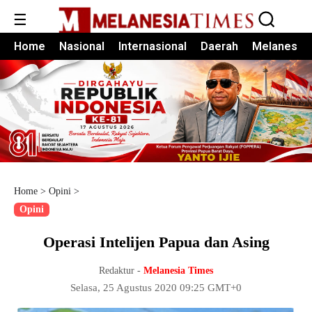
☰
Home
Nasional
Internasional
Daerah
Melanesia
Home
>
Opini
>
Opini
Operasi Intelijen Papua dan Asing
Redaktur -
Melanesia Times
Selasa, 25 Agustus 2020 09:25 GMT+0