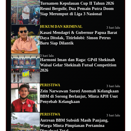
Turnamen Kepulauan Cup II Tahun 2026
Resmi Bergulir, Dua Pemain Putra Doom
Siap Merumput di Liga 3 Nasional
HUKUM DAN KRIMINAL
3 hari lalu
Kasasi Mendagri & Gubernur Papua Barat
Daya Ditolak, Titirlolobi: Simon Petrus
Baru Siap Dilantik
3 hari lalu
Harmoni Iman dan Raga: GPdI Shekinah
Waisai Gelar Shekinah Futsal Competition
2026
PERISTIWA
3 hari lalu
Zein Narwawan Soroti Anomali Kelangkaan
BBM di Sorong Berlanjut, Minta APH Usut
Penyebab Kelangkaan
PERISTIWA
3 hari lalu
Antrean BBM Subsidi Masih Panjang,
Warga Minta Pimpianan Pertamina
Dievaluasi Total