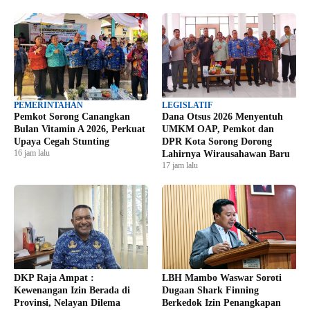
PEMERINTAHAN
LEGISLATIF
Pemkot Sorong Canangkan
Dana Otsus 2026 Menyentuh
Bulan Vitamin A 2026, Perkuat
UMKM OAP, Pemkot dan
Upaya Cegah Stunting
DPR Kota Sorong Dorong
16 jam lalu
Lahirnya Wirausahawan Baru
17 jam lalu
DKP Raja Ampat :
LBH Mambo Waswar Soroti
Kewenangan Izin Berada di
Dugaan Shark Finning
Provinsi, Nelayan Dilema
Berkedok Izin Penangkapan