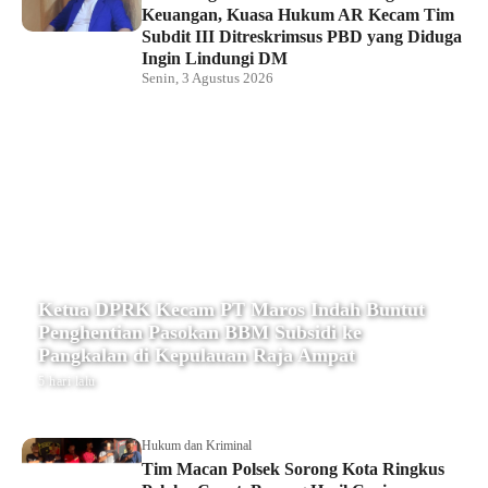
Keuangan, Kuasa Hukum AR Kecam Tim
Subdit III Ditreskrimsus PBD yang Diduga
Ingin Lindungi DM
Senin, 3 Agustus 2026
Ketua DPRK Kecam PT Maros Indah Buntut
Penghentian Pasokan BBM Subsidi ke
Pangkalan di Kepulauan Raja Ampat
5 hari lalu
Hukum dan Kriminal
Tim Macan Polsek Sorong Kota Ringkus