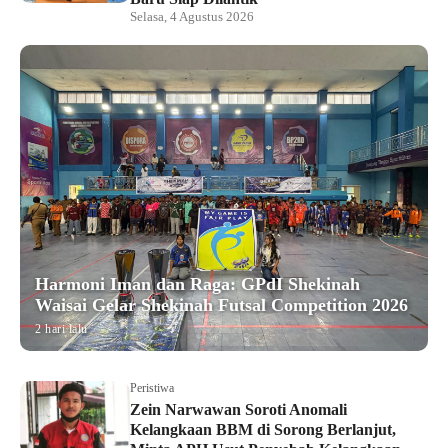
Selasa, 4 Agustus 2026
Harmoni Iman dan Raga: GPdI Shekinah
Waisai Gelar Shekinah Futsal Competition 2026
2 hari lalu
Peristiwa
Zein Narwawan Soroti Anomali
Kelangkaan BBM di Sorong Berlanjut,