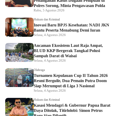
Penanganan Kasus Dugaan Penipuan di
Polres Sorong, Minta Pengawasan Polda
Rabu, 5 Agustus 2026
Hukum dan Kriminal
Inovasi Baru BPJS Kesehatan: NADI JKN
Bantu Peserta Menabung Demi Iuran
Selasa, 4 Agustus 2026
Ancaman Ekosistem Laut Raja Ampat,
BLUD KKP Bergerak Tangkal Polusi
Sampah Darat di Waisai
Selasa, 4 Agustus 2026
Olahraga
Turnamen Kepulauan Cup II Tahun 2026
Resmi Bergulir, Dua Pemain Putra Doom
Siap Merumput di Liga 3 Nasional
Selasa, 4 Agustus 2026
Hukum dan Kriminal
Kasasi Mendagri & Gubernur Papua Barat
Daya Ditolak, Titirlolobi: Simon Petrus
Baru Siap Dilantik