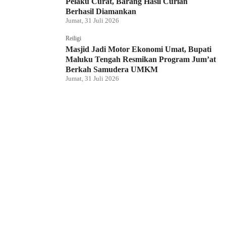
Pelaku Curat, Barang Hasil Curian
Berhasil Diamankan
Jumat, 31 Juli 2026
Reiligi
Masjid Jadi Motor Ekonomi Umat, Bupati
Maluku Tengah Resmikan Program Jum’at
Berkah Samudera UMKM
Jumat, 31 Juli 2026
Hukum dan Kriminal
Rumah Bendahara Sekretariat DPRP PBD
Digeledah, Penyidik Amankan Satu Berkas
Dugaan Korupsi
Jumat, 31 Juli 2026
KPU Raja Ampat Gelar Pendidikan
Pemilih di Saporkren, Dorong Kualitas
Demokrasi Lokal
Jumat, 31 Juli 2026
Hukum dan Kriminal
Polda Papua Barat Daya Geledah Kantor
DPRP Termasuk Ruangan Sekwan dan