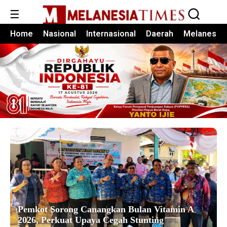
☰
Home
Nasional
Internasional
Daerah
Melanesia
Pemkot Sorong Canangkan Bulan Vitamin A
2026, Perkuat Upaya Cegah Stunting