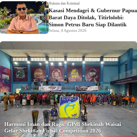
Hukum dan Kriminal
Kasasi Mendagri & Gubernur Papua
Barat Daya Ditolak, Titirlolobi:
Simon Petrus Baru Siap Dilantik
Selasa, 4 Agustus 2026
Harmoni Iman dan Raga: GPdI Shekinah Waisai
Gelar Shekinah Futsal Competition 2026