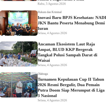
Rabu, 5 Agustus 2026
Hukum dan Kriminal
Inovasi Baru BPJS Kesehatan: NAD
JKN Bantu Peserta Menabung Demi
Iuran
Selasa, 4 Agustus 2026
Ancaman Ekosistem Laut Raja
Ampat, BLUD KKP Bergerak
Tangkal Polusi Sampah Darat di
Waisai
Selasa, 4 Agustus 2026
Olahraga
Turnamen Kepulauan Cup II Tahun
2026 Resmi Bergulir, Dua Pemain
Putra Doom Siap Merumput di Liga
3 Nasional
Selasa, 4 Agustus 2026