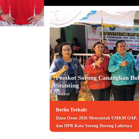
Pemkot Sorong Canangkan Bul
Stunting
Baru saja
Berita Terkait:
Dana Otsus 2026 Menyentuh UMKM OAP,
dan DPR Kota Sorong Dorong Lahirnya
Wirausahawan Baru