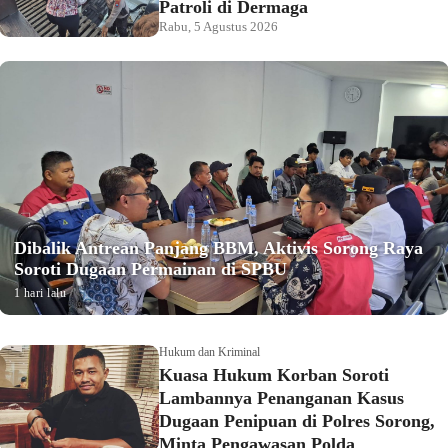
Patroli di Dermaga
Rabu, 5 Agustus 2026
Dibalik Antrean Panjang BBM, Aktivis Sorong Raya
Soroti Dugaan Permainan di SPBU
1 hari lalu
Hukum dan Kriminal
Kuasa Hukum Korban Soroti
Lambannya Penanganan Kasus
Dugaan Penipuan di Polres Sorong,
Minta Pengawasan Polda