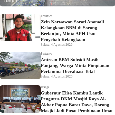
2 hari lalu
Peristiwa
Zein Narwawan Soroti Anomali
Kelangkaan BBM di Sorong
Berlanjut, Minta APH Usut
Penyebab Kelangkaan
Selasa, 4 Agustus 2026
Peristiwa
Antrean BBM Subsidi Masih
Panjang, Warga Minta Pimpianan
Pertamina Dievaluasi Total
Selasa, 4 Agustus 2026
Reiligi
Gubernur Elisa Kambu Lantik
Pengurus DKM Masjid Raya Al-
Akbar Papua Barat Daya, Dorong
Masjid Jadi Pusat Pembinaan Umat