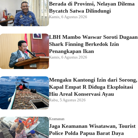
Berada di Provinsi, Nelayan Dilema
Bycatch Satwa Dilindungi
Kamis, 6 Agustus 2026
LBH Mambo Waswar Soroti Dugaan
Shark Finning Berkedok Izin
Penangkapan Ikan
Kamis, 6 Agustus 2026
Mengaku Kantongi Izin dari Sorong,
Kapal Empat R Diduga Eksploitasi
Hiu Areal Konservasi Ayau
Rabu, 5 Agustus 2026
Keamanan
Jaga Keamanan Wisatawan, Tourist
Police Polda Papua Barat Daya