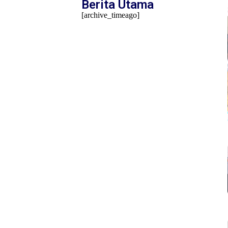
Berita Utama
[archive_timeago]