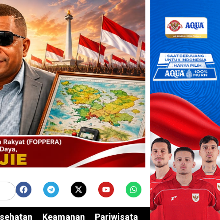
sehatan
Keamanan
Pariwisata
Edukasi
Opini