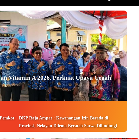
an Vitamin A 2026, Perkuat Upaya Cegah
 Pemkot
DKP Raja Ampat : Kewenangan Izin Berada di
Provinsi, Nelayan Dilema Bycatch Satwa Dilindungi