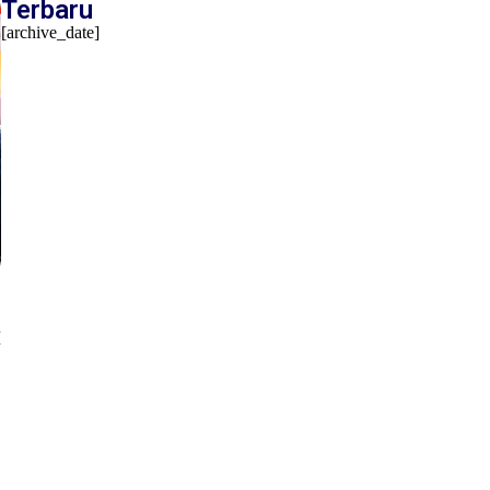
Terbaru
[archive_date]
M