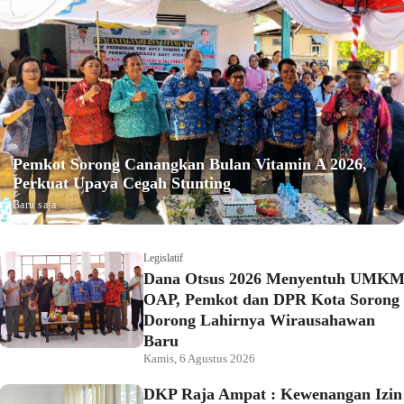
Pemkot Sorong Canangkan Bulan Vitamin A 2026,
Perkuat Upaya Cegah Stunting
Baru saja
Legislatif
Dana Otsus 2026 Menyentuh UMK
OAP, Pemkot dan DPR Kota Sorong
Dorong Lahirnya Wirausahawan
Baru
Kamis, 6 Agustus 2026
DKP Raja Ampat : Kewenangan Izin