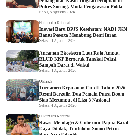
Penanganan Kasus Dugaan Penipuan di
Polres Sorong, Minta Pengawasan Polda
Rabu, 5 Agustus 2026
Hukum dan Kriminal
Inovasi Baru BPJS Kesehatan: NADI JKN
Bantu Peserta Menabung Demi Iuran
Selasa, 4 Agustus 2026
Ancaman Ekosistem Laut Raja Ampat,
BLUD KKP Bergerak Tangkal Polusi
Sampah Darat di Waisai
Selasa, 4 Agustus 2026
Olahraga
Turnamen Kepulauan Cup II Tahun 2026
Resmi Bergulir, Dua Pemain Putra Doom
Siap Merumput di Liga 3 Nasional
Selasa, 4 Agustus 2026
Hukum dan Kriminal
Kasasi Mendagri & Gubernur Papua Barat
Daya Ditolak, Titirlolobi: Simon Petrus
Baru Siap Dilantik