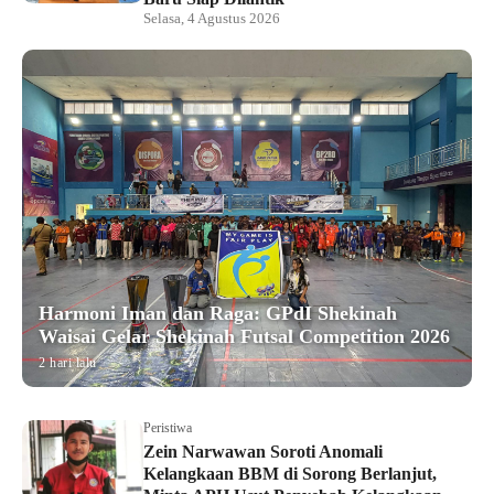
Selasa, 4 Agustus 2026
Harmoni Iman dan Raga: GPdI Shekinah
Waisai Gelar Shekinah Futsal Competition 2026
2 hari lalu
Peristiwa
Zein Narwawan Soroti Anomali
Kelangkaan BBM di Sorong Berlanjut,