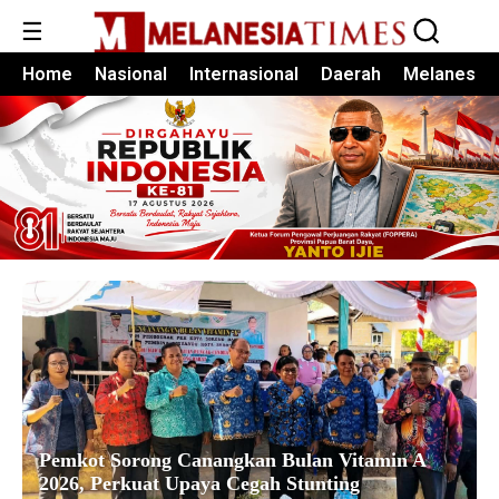
☰
Home
Nasional
Internasional
Daerah
Melanesia
Pemkot Sorong Canangkan Bulan Vitamin A
2026, Perkuat Upaya Cegah Stunting