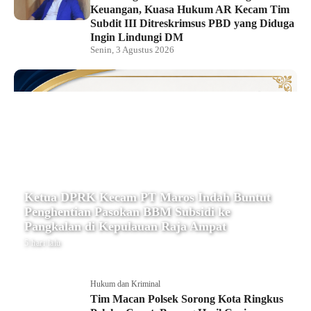
Keuangan, Kuasa Hukum AR Kecam Tim
Subdit III Ditreskrimsus PBD yang Diduga
Ingin Lindungi DM
Senin, 3 Agustus 2026
Ketua DPRK Kecam PT Maros Indah Buntut
Penghentian Pasokan BBM Subsidi ke
Pangkalan di Kepulauan Raja Ampat
5 hari lalu
Hukum dan Kriminal
Tim Macan Polsek Sorong Kota Ringkus