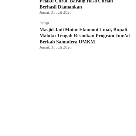
Pelaku Curat, Barang Hasil Curian
Berhasil Diamankan
Jumat, 31 Juli 2026
Reiligi
Masjid Jadi Motor Ekonomi Umat, Bupati
Maluku Tengah Resmikan Program Jum’at
Berkah Samudera UMKM
Jumat, 31 Juli 2026
Hukum dan Kriminal
Rumah Bendahara Sekretariat DPRP PBD
Digeledah, Penyidik Amankan Satu Berkas
Dugaan Korupsi
Jumat, 31 Juli 2026
KPU Raja Ampat Gelar Pendidikan
Pemilih di Saporkren, Dorong Kualitas
Demokrasi Lokal
Jumat, 31 Juli 2026
Hukum dan Kriminal
Polda Papua Barat Daya Geledah Kantor
DPRP Termasuk Ruangan Sekwan dan