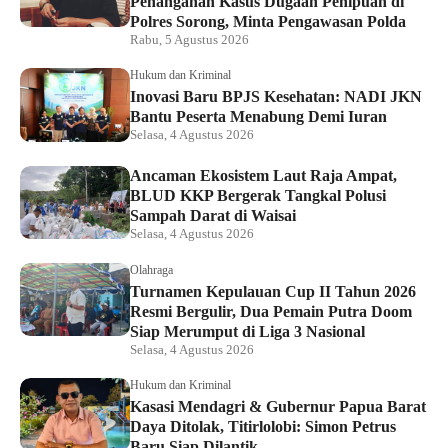
Penanganan Kasus Dugaan Penipuan di
Polres Sorong, Minta Pengawasan Polda
Rabu, 5 Agustus 2026
Hukum dan Kriminal
Inovasi Baru BPJS Kesehatan: NADI JKN
Bantu Peserta Menabung Demi Iuran
Selasa, 4 Agustus 2026
Ancaman Ekosistem Laut Raja Ampat,
BLUD KKP Bergerak Tangkal Polusi
Sampah Darat di Waisai
Selasa, 4 Agustus 2026
Olahraga
Turnamen Kepulauan Cup II Tahun 2026
Resmi Bergulir, Dua Pemain Putra Doom
Siap Merumput di Liga 3 Nasional
Selasa, 4 Agustus 2026
Hukum dan Kriminal
Kasasi Mendagri & Gubernur Papua Barat
Daya Ditolak, Titirlolobi: Simon Petrus
Baru Siap Dilantik