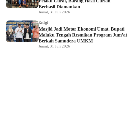
Pelaku Curat, Barang Hasil Curian
Berhasil Diamankan
Jumat, 31 Juli 2026
Reiligi
Masjid Jadi Motor Ekonomi Umat, Bupati
Maluku Tengah Resmikan Program Jum’at
Berkah Samudera UMKM
Jumat, 31 Juli 2026
Hukum dan Kriminal
Rumah Bendahara Sekretariat DPRP PBD
Digeledah, Penyidik Amankan Satu Berkas
Dugaan Korupsi
Jumat, 31 Juli 2026
KPU Raja Ampat Gelar Pendidikan
Pemilih di Saporkren, Dorong Kualitas
Demokrasi Lokal
Jumat, 31 Juli 2026
Hukum dan Kriminal
Polda Papua Barat Daya Geledah Kantor
DPRP Termasuk Ruangan Sekwan dan