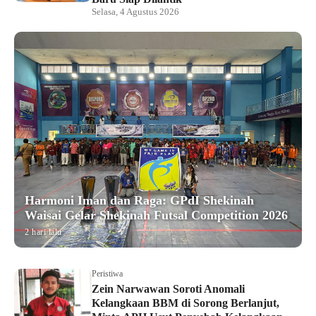
Selasa, 4 Agustus 2026
Harmoni Iman dan Raga: GPdI Shekinah
Waisai Gelar Shekinah Futsal Competition 2026
2 hari lalu
Peristiwa
Zein Narwawan Soroti Anomali
Kelangkaan BBM di Sorong Berlanjut,