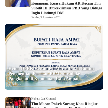
Keuangan, Kuasa Hukum AR Kecam Tim
Subdit III Ditreskrimsus PBD yang Diduga
Ingin Lindungi DM
Senin, 3 Agustus 2026
Ketua DPRK Kecam PT Maros Indah Buntut
Penghentian Pasokan BBM Subsidi ke
Pangkalan di Kepulauan Raja Ampat
5 hari lalu
Hukum dan Kriminal
Tim Macan Polsek Sorong Kota Ringkus