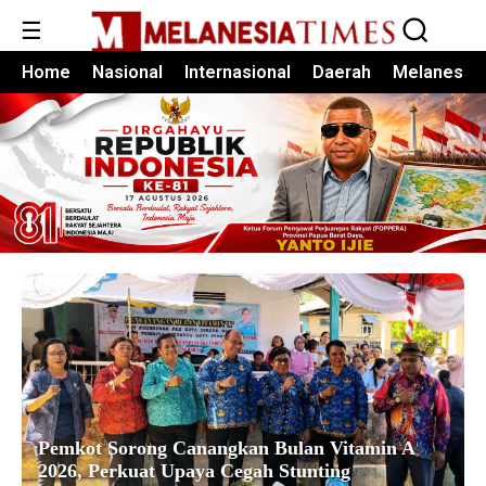
☰
Home
Nasional
Internasional
Daerah
Melanesia
Pemkot Sorong Canangkan Bulan Vitamin A
2026, Perkuat Upaya Cegah Stunting