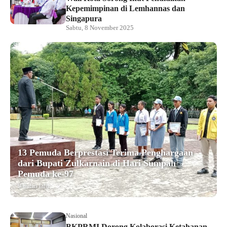
Kepemimpinan di Lemhannas dan
Singapura
Sabtu, 8 November 2025
13 Pemuda Berprestasi Terima Penghargaan
dari Bupati Zulkarnain di Hari Sumpah
Pemuda ke-97
9 bulan lalu
Nasional
BKPRMI Dorong Kolaborasi Ketahanan