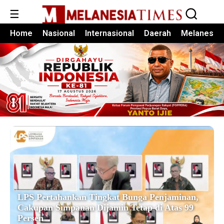
☰
Home
Nasional
Internasional
Daerah
Melanesia
LPS Pertahankan Tingkat Bunga Penjaminan,
Cakupan Simpanan Dijamin Tetap di Atas 99
Persen