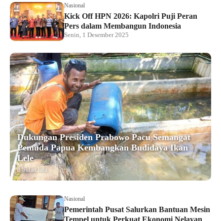
Nasional
Kick Off HPN 2026: Kapolri Puji Peran
Pers dalam Membangun Indonesia
Senin, 1 Desember 2025
Dukungan Presiden Prabowo Pacu Semangat
Pemuda Papua Kembangkan Budidaya Ikan
Lele
8 bulan lalu
Nasional
Pemerintah Pusat Salurkan Bantuan Mesin
Tempel untuk Perkuat Ekonomi Nelayan