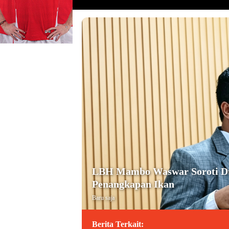
LBH Mambo Waswar Soroti Dug
Penangkapan Ikan
Baru saja
Berita Terkait: