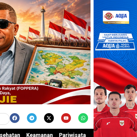
sehatan
Keamanan
Pariwisata
Edukasi
Opini