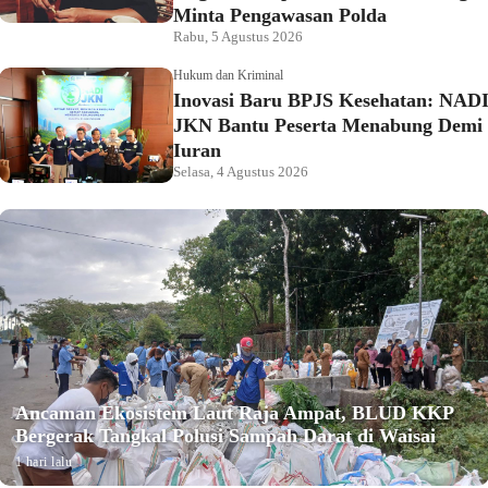
Minta Pengawasan Polda
Rabu, 5 Agustus 2026
Hukum dan Kriminal
Inovasi Baru BPJS Kesehatan: NAD
JKN Bantu Peserta Menabung Demi
Iuran
Selasa, 4 Agustus 2026
Ancaman Ekosistem Laut Raja Ampat, BLUD KKP
Bergerak Tangkal Polusi Sampah Darat di Waisai
1 hari lalu