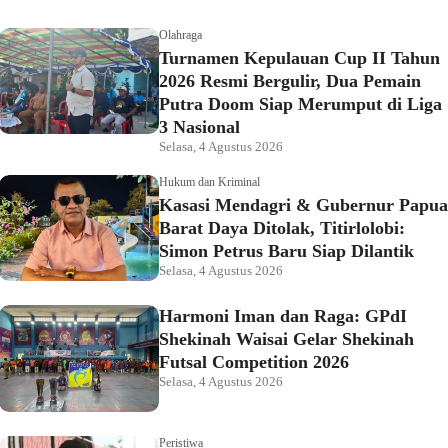
Olahraga
Turnamen Kepulauan Cup II Tahun
2026 Resmi Bergulir, Dua Pemain
Putra Doom Siap Merumput di Liga
3 Nasional
Selasa, 4 Agustus 2026
Hukum dan Kriminal
Kasasi Mendagri & Gubernur Papua
Barat Daya Ditolak, Titirlolobi:
Simon Petrus Baru Siap Dilantik
Selasa, 4 Agustus 2026
Harmoni Iman dan Raga: GPdI
Shekinah Waisai Gelar Shekinah
Futsal Competition 2026
Selasa, 4 Agustus 2026
Peristiwa