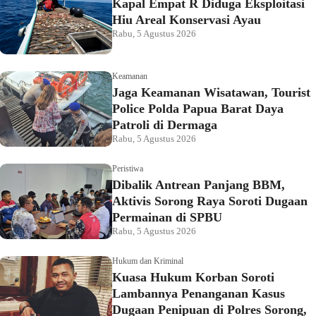
Kapal Empat R Diduga Eksploitasi
Hiu Areal Konservasi Ayau
Rabu, 5 Agustus 2026
Keamanan
Jaga Keamanan Wisatawan, Tourist
Police Polda Papua Barat Daya
Patroli di Dermaga
Rabu, 5 Agustus 2026
Peristiwa
Dibalik Antrean Panjang BBM,
Aktivis Sorong Raya Soroti Dugaan
Permainan di SPBU
Rabu, 5 Agustus 2026
Hukum dan Kriminal
Kuasa Hukum Korban Soroti
Lambannya Penanganan Kasus
Dugaan Penipuan di Polres Sorong,