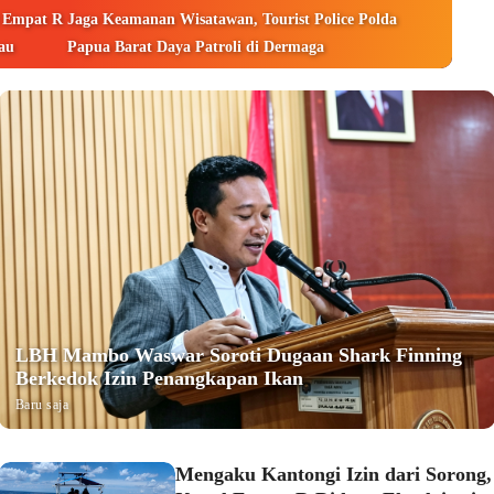
l Empat R
Jaga Keamanan Wisatawan, Tourist Police Polda
yau
Papua Barat Daya Patroli di Dermaga
LBH Mambo Waswar Soroti Dugaan Shark Finning
Berkedok Izin Penangkapan Ikan
Baru saja
Mengaku Kantongi Izin dari Sorong,