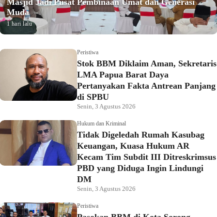
Masjid Jadi Pusat Pembinaan Umat dan Generasi
Muda
1 hari lalu
Peristiwa
Stok BBM Diklaim Aman, Sekretaris
LMA Papua Barat Daya
Pertanyakan Fakta Antrean Panjang
di SPBU
Senin, 3 Agustus 2026
Hukum dan Kriminal
Tidak Digeledah Rumah Kasubag
Keuangan, Kuasa Hukum AR
Kecam Tim Subdit III Ditreskrimsus
PBD yang Diduga Ingin Lindungi
DM
Senin, 3 Agustus 2026
Peristiwa