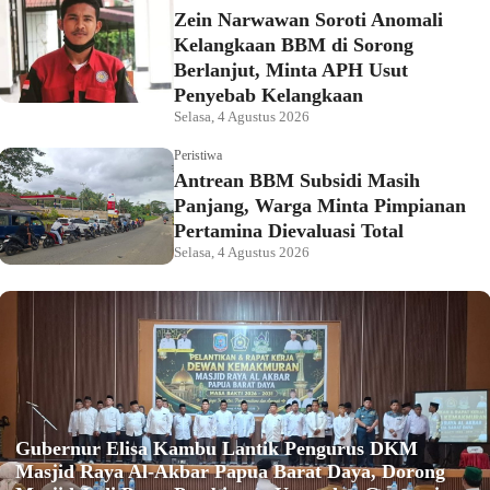
Zein Narwawan Soroti Anomali
Kelangkaan BBM di Sorong
Berlanjut, Minta APH Usut
Penyebab Kelangkaan
Selasa, 4 Agustus 2026
Peristiwa
Antrean BBM Subsidi Masih
Panjang, Warga Minta Pimpianan
Pertamina Dievaluasi Total
Selasa, 4 Agustus 2026
Gubernur Elisa Kambu Lantik Pengurus DKM
Masjid Raya Al-Akbar Papua Barat Daya, Dorong