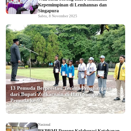
Kepemimpinan di Lemhannas dan
Singapura
Sabtu, 8 November 2025
13 Pemuda Berprestasi Terima Penghargaan
dari Bupati Zulkarnain di Hari Sumpah
Pemuda ke-97
9 bulan lalu
Nasional
BKPRMI Dorong Kolaborasi Ketahanan