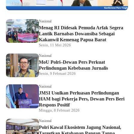
1 bulan lalu
Nasional
Menag RI Didesak Pemuda Arfak Segera
Lantik Barnabas Dowansiba Sebagai
Kakanwil Kemenag Papua Barat
Senin, 11 Mei 2026
Nasional
MoU Polri–Dewan Pers Perkuat
Perlindungan Kebebasan Jurnalis
Senin, 9 Februari 2026
Nasional
JMSI Usulkan Perluasan Perlindungan
HAM bagi Pekerja Pers, Dewan Pers Beri
Respons Positif
Minggu, 8 Februari 2026
Nasional
Polri Kawal Ekosistem Jagung Nasional,
Targetkan Ketahanan Pangan Tanpa