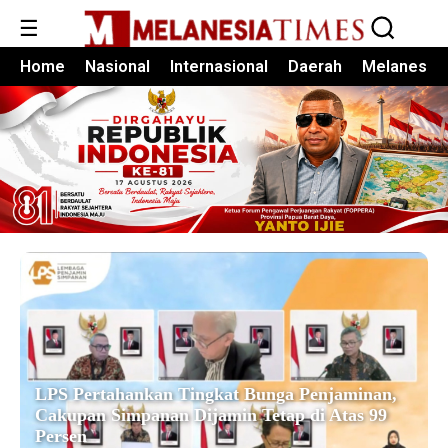
☰
Home
Nasional
Internasional
Daerah
Melanesia
LPS Pertahankan Tingkat Bunga Penjaminan,
Cakupan Simpanan Dijamin Tetap di Atas 99
Persen