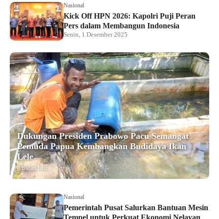
Nasional
Kick Off HPN 2026: Kapolri Puji Peran
Pers dalam Membangun Indonesia
Senin, 1 Desember 2025
Dukungan Presiden Prabowo Pacu Semangat
Pemuda Papua Kembangkan Budidaya Ikan
Lele
8 bulan lalu
Nasional
Pemerintah Pusat Salurkan Bantuan Mesin
Tempel untuk Perkuat Ekonomi Nelayan