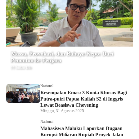
Massa, Provokasi, dan Bahaya Kepo: Dari
Penonton ke Penjara
11 bulan lalu
Nasional
Kesempatan Emas: 3 Kuota Khusus Bagi
Putra-putri Papua Kuliah S2 di Inggris
Lewat Beasiswa Chevening
Minggu, 31 Agustus 2025
Nasional
Mahasiswa Maluku Laporkan Dugaan
Korupsi Miliaran Rupiah Proyek Jalan