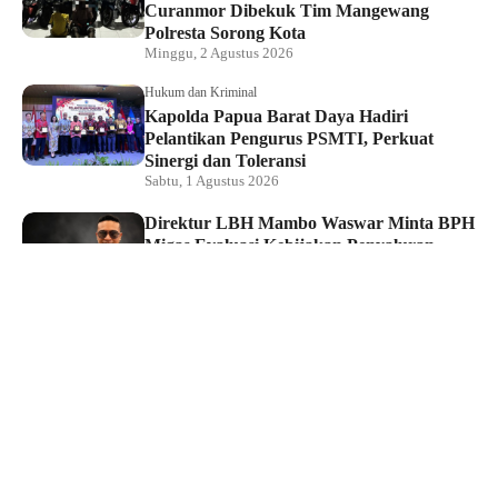
Curanmor Dibekuk Tim Mangewang
Polresta Sorong Kota
Minggu, 2 Agustus 2026
Hukum dan Kriminal
Kapolda Papua Barat Daya Hadiri
Pelantikan Pengurus PSMTI, Perkuat
Sinergi dan Toleransi
Sabtu, 1 Agustus 2026
Direktur LBH Mambo Waswar Minta BPH
Migas Evaluasi Kebijakan Penyaluran
BBM di Raja Ampat
Sabtu, 1 Agustus 2026
Ketua DPRK Kecam PT Maros Indah
Buntut Penghentian Pasokan BBM Subsidi
ke Pangkalan di Kepulauan Raja Ampat
Sabtu, 1 Agustus 2026
Hukum dan Kriminal
Tim Macan Polsek Sorong Kota Ringkus
Pelaku Curat, Barang Hasil Curian