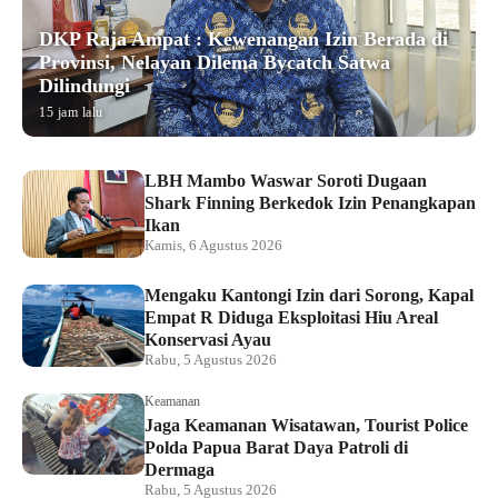
DKP Raja Ampat : Kewenangan Izin Berada di
Provinsi, Nelayan Dilema Bycatch Satwa
Dilindungi
15 jam lalu
LBH Mambo Waswar Soroti Dugaan
Shark Finning Berkedok Izin Penangkapan
Ikan
Kamis, 6 Agustus 2026
Mengaku Kantongi Izin dari Sorong, Kapal
Empat R Diduga Eksploitasi Hiu Areal
Konservasi Ayau
Rabu, 5 Agustus 2026
Keamanan
Jaga Keamanan Wisatawan, Tourist Police
Polda Papua Barat Daya Patroli di
Dermaga
Rabu, 5 Agustus 2026