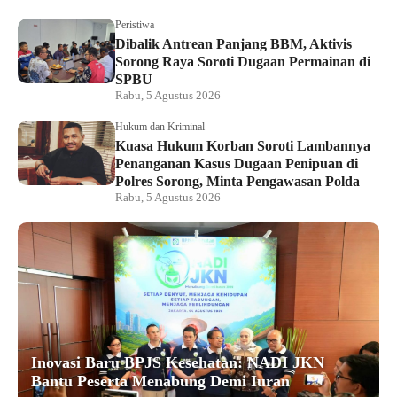
Peristiwa
Dibalik Antrean Panjang BBM, Aktivis
Sorong Raya Soroti Dugaan Permainan di
SPBU
Rabu, 5 Agustus 2026
Hukum dan Kriminal
Kuasa Hukum Korban Soroti Lambannya
Penanganan Kasus Dugaan Penipuan di
Polres Sorong, Minta Pengawasan Polda
Rabu, 5 Agustus 2026
Inovasi Baru BPJS Kesehatan: NADI JKN
Bantu Peserta Menabung Demi Iuran