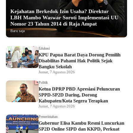
Kejahatan Berkedok Izin Usaha? Direktur
LBH Mambo Waswar Soroti Implementasi UU
Nomor 23 Tahun 2014 di Raja Ampat
Baru saja
Edukasi
KPU Papua Barat Daya Dorong Pemilih
Disabilitas Pahami Hak Politik Sejak
Bangku Sekolah
Jumat, 7 Agustus 2026
Politik
Ketua DPRP PBD Apresiasi Peluncuran
SPPD-SP2D Daring, Dorong
Kabupaten/Kota Segera Terapkan
Jumat, 7 Agustus 2026
Pemerintahan
Gubernur Elisa Kambu Resmi Luncurkan
SP2D Online SIPD dan KKPD, Perkuat