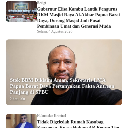
Reiligi
Gubernur Elisa Kambu Lantik Pengurus
DKM Masjid Raya Al-Akbar Papua Barat
Daya, Dorong Masjid Jadi Pusat
Pembinaan Umat dan Generasi Muda
Selasa, 4 Agustus 2026
Stok BBM Diklaim Aman, Sekretaris LMA
Papua Barat Daya Pertanyakan Fakta Antrean
Panjang di SPBU
2 hari lalu
Hukum dan Kriminal
Tidak Digeledah Rumah Kasubag
Keuangan, Kuasa Hukum AR Kecam Tim