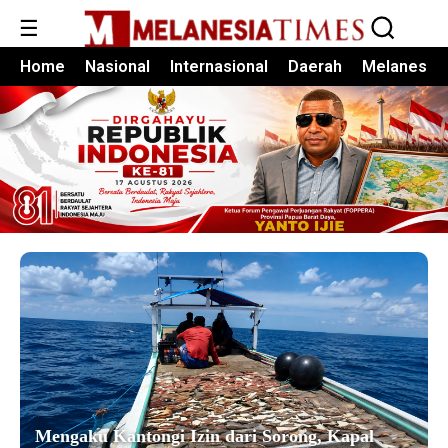
☰
Home
Nasional
Internasional
Daerah
Melanesia
Mengaku Kantongi Izin dari Sorong, Kapal