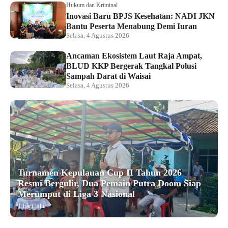
Hukum dan Kriminal
Inovasi Baru BPJS Kesehatan: NADI JKN
Bantu Peserta Menabung Demi Iuran
Selasa, 4 Agustus 2026
Ancaman Ekosistem Laut Raja Ampat,
BLUD KKP Bergerak Tangkal Polusi
Sampah Darat di Waisai
Selasa, 4 Agustus 2026
Turnamen Kepulauan Cup II Tahun 2026
Resmi Bergulir, Dua Pemain Putra Doom Siap
Merumput di Liga 3 Nasional
1 hari lalu