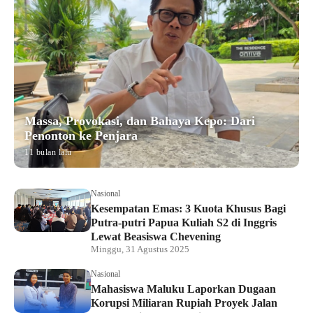
Massa, Provokasi, dan Bahaya Kepo: Dari
Penonton ke Penjara
11 bulan lalu
Nasional
Kesempatan Emas: 3 Kuota Khusus Bagi
Putra-putri Papua Kuliah S2 di Inggris
Lewat Beasiswa Chevening
Minggu, 31 Agustus 2025
Nasional
Mahasiswa Maluku Laporkan Dugaan
Korupsi Miliaran Rupiah Proyek Jalan