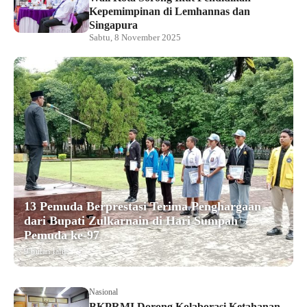
Kepemimpinan di Lemhannas dan
Singapura
Sabtu, 8 November 2025
13 Pemuda Berprestasi Terima Penghargaan
dari Bupati Zulkarnain di Hari Sumpah
Pemuda ke-97
9 bulan lalu
Nasional
BKPRMI Dorong Kolaborasi Ketahanan