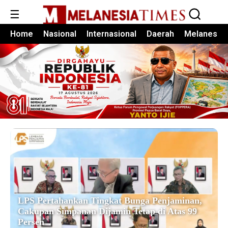
☰
Home
Nasional
Internasional
Daerah
Melanesia
LPS Pertahankan Tingkat Bunga Penjaminan,
Cakupan Simpanan Dijamin Tetap di Atas 99
Persen