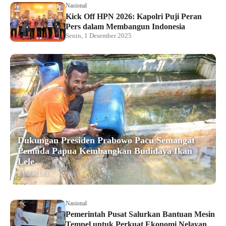
Nasional
Kick Off HPN 2026: Kapolri Puji Peran
Pers dalam Membangun Indonesia
Senin, 1 Desember 2025
Dukungan Presiden Prabowo Pacu Semangat
Pemuda Papua Kembangkan Budidaya Ikan
Lele
8 bulan lalu
Nasional
Pemerintah Pusat Salurkan Bantuan Mesin
Tempel untuk Perkuat Ekonomi Nelayan