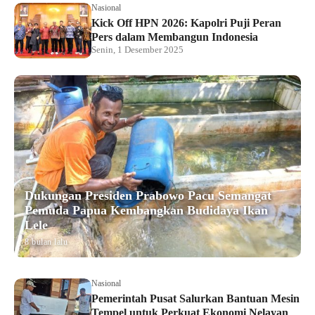
Nasional
Kick Off HPN 2026: Kapolri Puji Peran
Pers dalam Membangun Indonesia
Senin, 1 Desember 2025
Dukungan Presiden Prabowo Pacu Semangat
Pemuda Papua Kembangkan Budidaya Ikan
Lele
8 bulan lalu
Nasional
Pemerintah Pusat Salurkan Bantuan Mesin
Tempel untuk Perkuat Ekonomi Nelayan