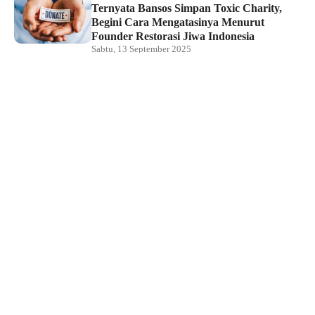
Ternyata Bansos Simpan Toxic Charity,
Begini Cara Mengatasinya Menurut
Founder Restorasi Jiwa Indonesia
Sabtu, 13 September 2025
Nasional
Didik Madiyono Resmi Ditunjuk Sebagai
Plt. Ketua Dewan Komisioner LPS
Rabu, 10 September 2025
Nasional
Menpora Dito Ariotedjo Hadir di Puncak
Milad ke-48 BKPRMI di Kota Palu
Jumat, 5 September 2025
Nasional
RJI Nilai Pemerintah Punya Waktu 100
Hari untuk Perbaiki Kondisi Nasional
Selasa, 2 September 2025