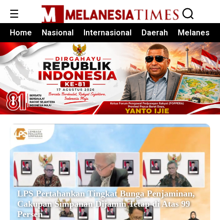
☰
Home
Nasional
Internasional
Daerah
Melanesia
LPS Pertahankan Tingkat Bunga Penjaminan,
Cakupan Simpanan Dijamin Tetap di Atas 99
Persen