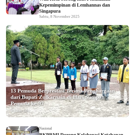
Kepemimpinan di Lemhannas dan
Singapura
Sabtu, 8 November 2025
13 Pemuda Berprestasi Terima Penghargaan
dari Bupati Zulkarnain di Hari Sumpah
Pemuda ke-97
9 bulan lalu
Nasional
BKPRMI Dorong Kolaborasi Ketahanan